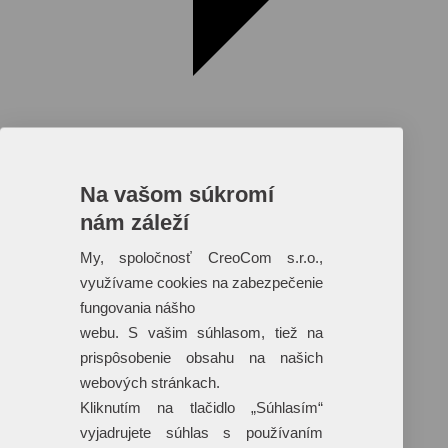
Na vašom súkromí
nám záleží
Reklamné predmety s plnofarebnou
potlačou
My, spoločnosť CreoCom s.r.o.,
využívame cookies na zabezpečenie
Dáždniky
Tašky
fungovania nášho
Hračky
webu. S vašim súhlasom, tiež na
Klobúky
+ 17 ďalších
prispôsobenie obsahu na našich
webových stránkach.
Kliknutím na tlačidlo „Súhlasím“
vyjadrujete súhlas s používaním