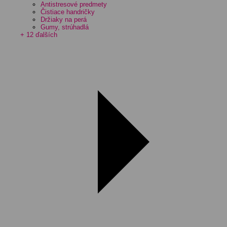
Antistresové predmety
Čistiace handričky
Držiaky na perá
Gumy, strúhadlá
+ 12 ďalších