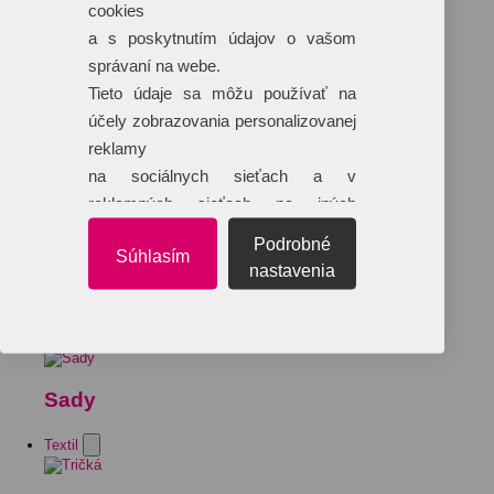
cookies
a s poskytnutím údajov o vašom
správaní na webe.
Tieto údaje sa môžu používať na
účely zobrazovania personalizovanej
reklamy
na sociálnych sieťach a v
reklamných sieťach na iných
webových stránkach.
Podrobné
Súhlasím
nastavenia
Sady
Textil