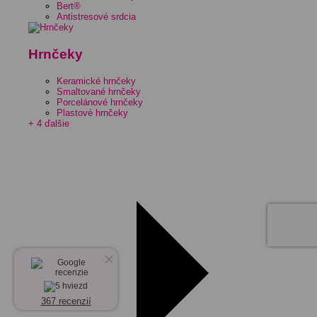
Bert®
Antistresové srdcia
Hrnčeky
Keramické hrnčeky
Smaltované hrnčeky
Porcelánové hrnčeky
Plastové hrnčeky
+ 4 ďalšie
×
367 recenzií