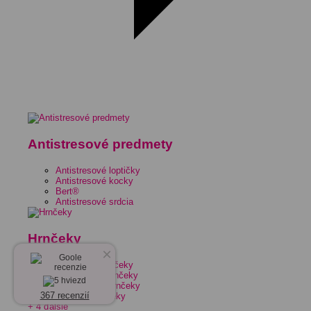
Antistresové predmety
Antistresové loptičky
Antistresové kocky
Bert®
Antistresové srdcia
Hrnčeky
×
Keramické hrnčeky
Smaltované hrnčeky
Porcelánové hrnčeky
367 recenzií
Plastové hrnčeky
+ 4 ďalšie