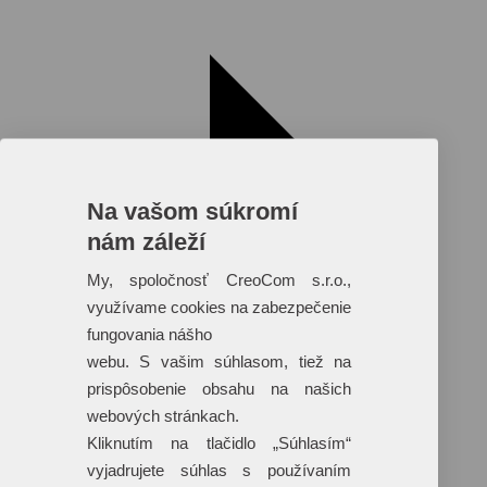
Na vašom súkromí
nám záleží
My, spoločnosť CreoCom s.r.o.,
využívame cookies na zabezpečenie
fungovania nášho
webu. S vašim súhlasom, tiež na
prispôsobenie obsahu na našich
webových stránkach.
Reklamné predmety s plnofarebnou
Kliknutím na tlačidlo „Súhlasím“
potlačou
vyjadrujete súhlas s používaním