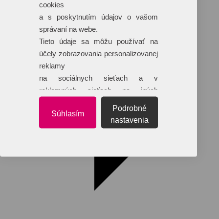
cookies
Dáždniky
Tašky
a s poskytnutím údajov o vašom
Hračky
správaní na webe.
Klobúky
+ 17 ďalších
Tieto údaje sa môžu používať na
účely zobrazovania personalizovanej
reklamy
na sociálnych sieťach a v
reklamných sieťach na iných
webových stránkach.
Podrobné
Súhlasím
nastavenia