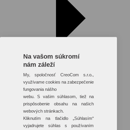
Na vašom súkromí
nám záleží
My, spoločnosť CreoCom s.r.o.,
využívame cookies na zabezpečenie
fungovania nášho
Reklamné predmety s plnofarebnou
webu. S vašim súhlasom, tiež na
potlačou
prispôsobenie obsahu na našich
Dáždniky
webových stránkach.
Tašky
Hračky
Kliknutím na tlačidlo „Súhlasím“
Klobúky
vyjadrujete súhlas s používaním
+ 17 ďalších