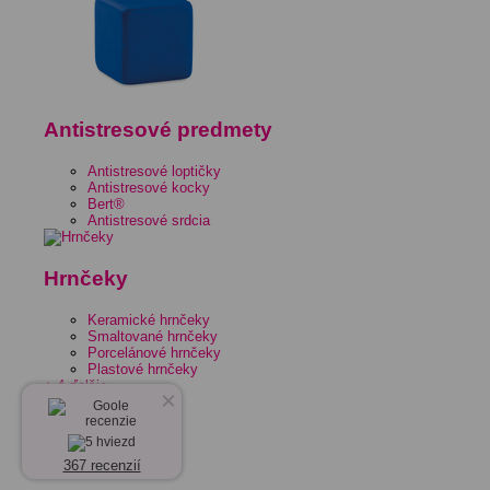
Antistresové predmety
Antistresové loptičky
Antistresové kocky
Bert®
Antistresové srdcia
Hrnčeky
Keramické hrnčeky
Smaltované hrnčeky
Porcelánové hrnčeky
Plastové hrnčeky
+ 4 ďalšie
×
367 recenzií