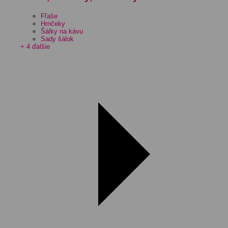
Fľaše
Hrnčeky
Šálky na kávu
Sady šálok
+ 4 ďalšie