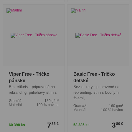
Viper Free - Tričko
Basic Free - Tričko
pánske
detské
Bez etikety - pripravené na
Bez etikety - pripravené na
rebranding, priliehavý strih s
rebranding, strih s bočnými
švami,
Gramáž:
180 g/m²
Materiál:
100 % bavlna
Gramáž:
160 g/m²
Materiál:
100 % bavlna
7
3
35 €
80 €
60 398 ks
58 385 ks