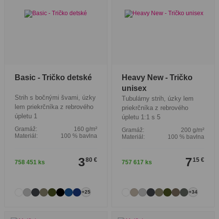
Basic - Tričko detské
Heavy New - Tričko
unisex
Strih s bočnými švami, úzky
Tubulárny strih, úzky lem
lem priekrčníka z rebrového
priekrčníka z rebrového
úpletu 1
úpletu 1:1 s 5
Gramáž:
160 g/m²
Gramáž:
200 g/m²
Materiál:
100 % bavlna
Materiál:
100 % bavlna
3
7
80 €
15 €
758 451 ks
757 617 ks
+25
+34