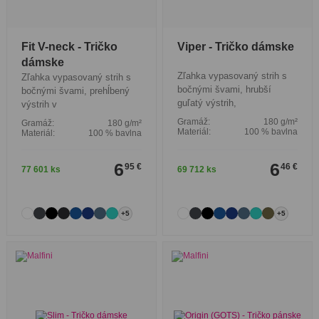
Fit V-neck - Tričko
Viper - Tričko dámske
dámske
Zľahka vypasovaný strih s
Zľahka vypasovaný strih s
bočnými švami, hrubší
bočnými švami, prehĺbený
guľatý výstrih,
výstrih v
Gramáž:
180 g/m²
Gramáž:
180 g/m²
Materiál:
100 % bavlna
Materiál:
100 % bavlna
6
6
95 €
46 €
77 601 ks
69 712 ks
+5
+5