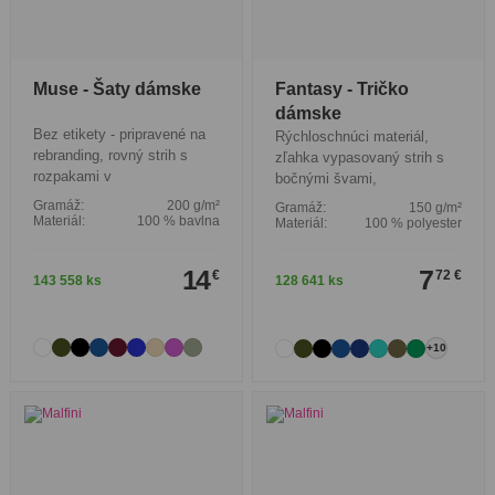
Muse - Šaty dámske
Fantasy - Tričko
dámske
Bez etikety - pripravené na
Rýchloschnúci materiál,
rebranding, rovný strih s
zľahka vypasovaný strih s
rozpakami v
bočnými švami,
Gramáž:
200 g/m²
Gramáž:
150 g/m²
Materiál:
100 % bavlna
Materiál:
100 % polyester
14
7
€
72 €
143 558 ks
128 641 ks
+10