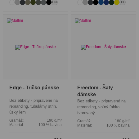
+36
+2
Edge - Tričko pánske
Freedom - Šaty
dámske
Bez etikety - pripravené na
Bez etikety - pripravené na
rebranding, tubulárny strih,
rebranding, voľný ľahko
úzky lem
tvarovaný
Gramáž:
190 g/m²
Gramáž:
180 g/m²
Materiál:
100 % bavlna
Materiál:
100 % bavlna