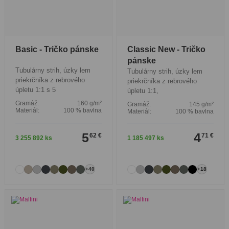
Basic - Tričko pánske
Classic New - Tričko
pánske
Tubulárny strih, úzky lem
Tubulárny strih, úzky lem
priekrčníka z rebrového
priekrčníka z rebrového
úpletu 1:1 s 5
úpletu 1:1,
Gramáž:
160 g/m²
Gramáž:
145 g/m²
Materiál:
100 % bavlna
Materiál:
100 % bavlna
5
4
62 €
71 €
3 255 892 ks
1 185 497 ks
+40
+18