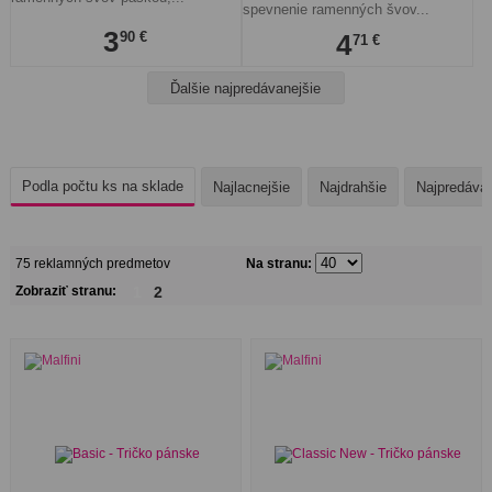
spevnenie ramenných švov...
3
90 €
4
71 €
Ďalšie najpredávanejšie
Podla počtu ks na sklade
Najlacnejšie
Najdrahšie
Najpredávan
75 reklamných predmetov
Na stranu:
Zobraziť stranu:
1
2