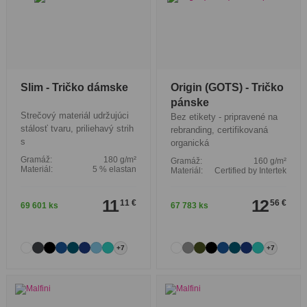
Slim - Tričko dámske
Origin (GOTS) - Tričko
pánske
Strečový materiál udržujúci
Bez etikety - pripravené na
stálosť tvaru, priliehavý strih
rebranding, certifikovaná
s
organická
Gramáž:
180 g/m²
Gramáž:
160 g/m²
Materiál:
5 % elastan
Materiál:
Certified by Intertek
11
12
11 €
56 €
69 601 ks
67 783 ks
+7
+7