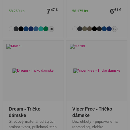
7
6
47 €
61 €
58 269 ks
58 175 ks
+8
+6
Dream - Tričko
Viper Free - Tričko
dámske
dámske
Strečový materiál udržujúci
Bez etikety - pripravené na
stálosť tvaru, priliehavý strih
rebranding, zľahka