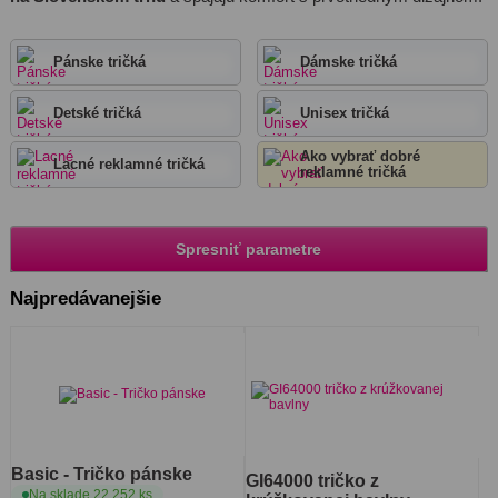
Pánske tričká
Dámske tričká
Detské tričká
Unisex tričká
Ako vybrať dobré
Lacné reklamné tričká
reklamné tričká
Spresniť parametre
Najpredávanejšie
Basic - Tričko pánske
GI64000 tričko z
Na sklade 22 252 ks