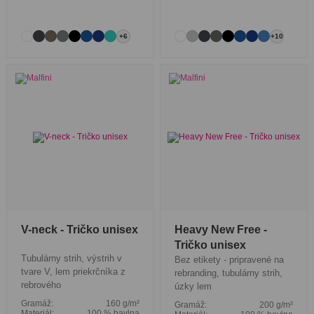
+6
+10
V-neck - Tričko unisex
Heavy New Free -
Tričko unisex
Tubulárny strih, výstrih v
Bez etikety - pripravené na
tvare V, lem priekrčníka z
rebranding, tubulárny strih,
rebrového
úzky lem
Gramáž:
160 g/m²
Gramáž:
200 g/m²
Materiál:
100 % bavlna