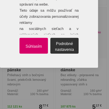
správaní na webe.
Tieto údaje sa môžu používať na
účely zobrazovania personalizovanej
reklamy
na sociálnych sieťach a v
reklamných sieťach na iných
webových stránkach.
Podrobné
Súhlasím
nastavenia
Fit-T LS - Tričko
Basic Free - Tričko
pánske
dámske
Priliehavý strih s bočnými
Bez etikety - pripravené na
švami, priekrčník lemovaný
rebranding, zľahka
rebrovým
vypasovaný strih s
Gramáž:
160 g/m²
Gramáž:
160 g/m²
Materiál:
100 % bavlna
Materiál:
100 % bavlna
8
5
77 €
17 €
112 121 ks
107 875 ks