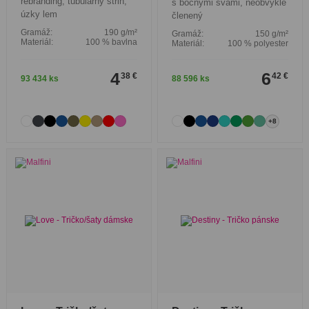
rebranding, tubulárny strih,
s bočnými švami, neobvykle
úzky lem
členený
Gramáž:
190 g/m²
Gramáž:
150 g/m²
Materiál:
100 % bavlna
Materiál:
100 % polyester
4
6
38 €
42 €
93 434 ks
88 596 ks
+8