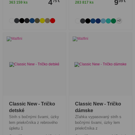
4
9
75 €
09 €
363 159 ks
283 817 ks
+7
Classic New - Tričko
Classic New - Tričko
detské
dámske
Strih s bočnými švami, úzky
Zľahka vypasovaný strih s
lem priekrčníka z rebrového
bočnými švami, úzky lem
úpletu 1
priekrčníka z