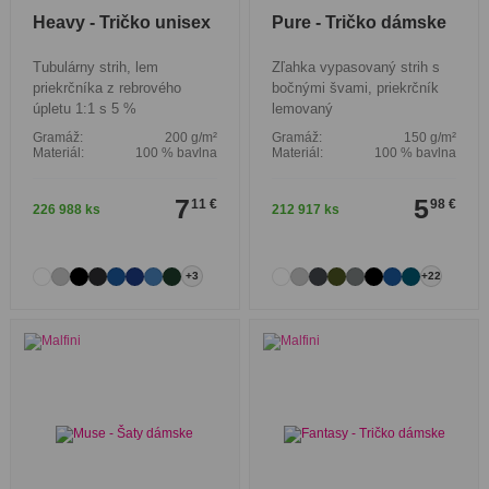
Heavy - Tričko unisex
Pure - Tričko dámske
Tubulárny strih, lem
Zľahka vypasovaný strih s
priekrčníka z rebrového
bočnými švami, priekrčník
úpletu 1:1 s 5 %
lemovaný
Gramáž:
200 g/m²
Gramáž:
150 g/m²
Materiál:
100 % bavlna
Materiál:
100 % bavlna
7
5
11 €
98 €
226 988 ks
212 917 ks
+3
+22