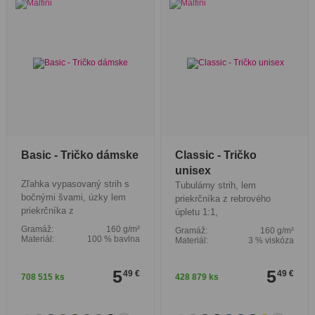
Basic - Tričko dámske
Classic - Tričko
unisex
Zľahka vypasovaný strih s
Tubulárny strih, lem
bočnými švami, úzky lem
priekrčníka z rebrového
priekrčníka z
úpletu 1:1,
Gramáž:
160 g/m²
Gramáž:
160 g/m²
Materiál:
100 % bavlna
Materiál:
3 % viskóza
5
5
49 €
49 €
708 515 ks
428 879 ks