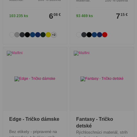
Materiál:
100 % bavlna
6
7
08 €
15 €
103 235 ks
93 469 ks
+2
Edge - Tričko dámske
Fantasy - Tričko
detské
Bez etikety - pripravené na
Rýchloschnúci materiál, strih