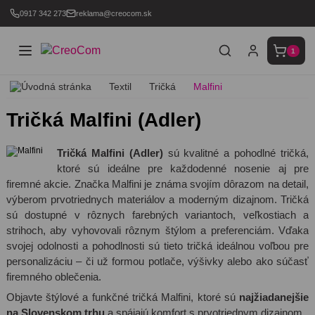
0917 342 273
reklama@creocom.sk
1
Textil
Tričká
Malfini
Tričká Malfini (Adler)
Tričká Malfini (Adler)
sú kvalitné a pohodlné tričká,
ktoré sú ideálne pre každodenné nosenie aj pre
firemné akcie. Značka Malfini je známa svojím dôrazom na detail,
výberom prvotriednych materiálov a moderným dizajnom. Tričká
sú dostupné v rôznych farebných variantoch, veľkostiach a
strihoch, aby vyhovovali rôznym štýlom a preferenciám. Vďaka
svojej odolnosti a pohodlnosti sú tieto tričká ideálnou voľbou pre
personalizáciu – či už formou potlače, výšivky alebo ako súčasť
firemného oblečenia.
Objavte štýlové a funkčné tričká Malfini, ktoré sú
najžiadanejšie
na Slovenskom trhu
a spájajú komfort s prvotriednym dizajnom.