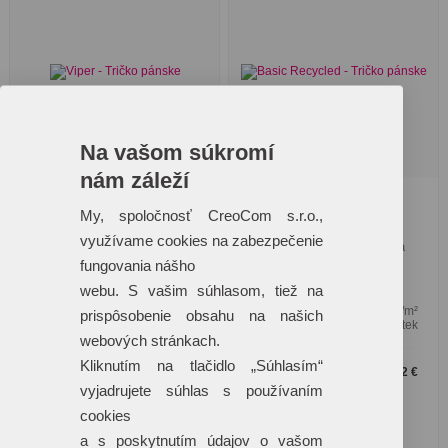
Na vašom súkromí
nám záleží
Viper - Tričko pánske
Basic Recycled -
My, spoločnosť CreoCom s.r.o.,
Tričko pánske
využívame cookies na zabezpečenie
Priliehavý strih s bočnými
Bez etikety - pripravené na
švami, úzky lem priekrčníka
fungovania nášho
rebranding, vyrobené v
z
závode s
webu. S vašim súhlasom, tiež na
Gramáž:
180 g/m²
Gramáž:
160 g/m²
prispôsobenie obsahu na našich
Materiál:
100 % bavlna
Materiál:
Certified by Intertek
webových stránkach.
Kliknutím na tlačidlo „Súhlasím“
7
5
35 €
62 €
119 218 ks
115 533 ks
vyjadrujete súhlas s používaním
cookies
a s poskytnutím údajov o vašom
+7