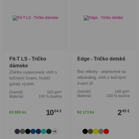
Fit-T LS - Tričko
Edge - Tričko detské
dámske
Bez etikety - pripravené na
Zľahka vypasovaný strih s
rebranding, strih s bočnými
bočnými švami, hrubší
švami (4
guľatý výstrih,
Gramáž:
190 g/m²
Gramáž:
160 g/m²
Materiál:
100 % bavlna
Materiál:
100 % bavlna
10
2
04 €
95 €
63 800 ks
62 173 ks
+6