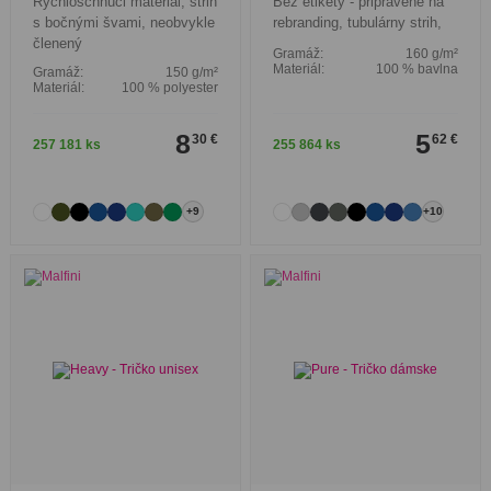
Rýchloschnúci materiál, strih
Bez etikety - pripravené na
s bočnými švami, neobvykle
rebranding, tubulárny strih,
členený
Gramáž:
160 g/m²
Materiál:
100 % bavlna
Gramáž:
150 g/m²
Materiál:
100 % polyester
8
5
30 €
62 €
257 181 ks
255 864 ks
+9
+10