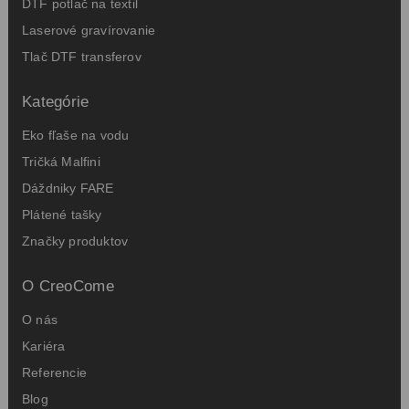
DTF potlač na textil
Laserové gravírovanie
Tlač DTF transferov
Kategórie
Eko fľaše na vodu
Tričká Malfini
Dáždniky FARE
Plátené tašky
Značky produktov
O CreoCome
O nás
Kariéra
Referencie
Blog