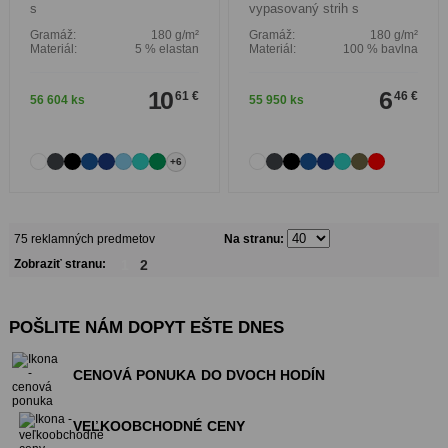
s
vypasovaný strih s
Gramáž:
180 g/m²
Gramáž:
180 g/m²
Materiál:
5 % elastan
Materiál:
100 % bavlna
10
6
61 €
46 €
56 604 ks
55 950 ks
+6
75 reklamných predmetov
Na stranu:
Zobraziť stranu:
1
2
POŠLITE NÁM DOPYT EŠTE DNES
CENOVÁ PONUKA
DO DVOCH HODÍN
VEĽKOOBCHODNÉ
CENY