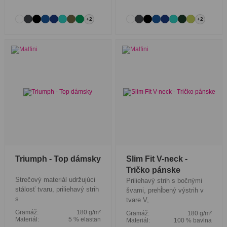
+2
+2
Triumph - Top dámsky
Slim Fit V-neck -
Tričko pánske
Strečový materiál udržujúci
Priliehavý strih s bočnými
stálosť tvaru, priliehavý strih
švami, prehĺbený výstrih v
s
tvare V,
Gramáž:
180 g/m²
Gramáž:
180 g/m²
Materiál:
5 % elastan
Materiál:
100 % bavlna