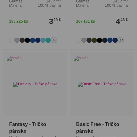
Gramáž:
145 g/m²
Gramáž:
145 g/m²
Materiál:
100 % bavlna
Materiál:
100 % bavlna
3
4
29 €
48 €
283 225 ks
267 161 ks
+10
+15
Fantasy - Tričko
Basic Free - Tričko
pánske
pánske