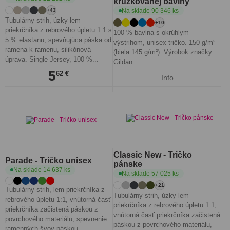
krúžkovanej bavlny
Na sklade 90 346 ks
+43
Tubulárny strih, úzky lem
+10
priekrčníka z rebrového úpletu 1:1 s
100 % bavlna s okrúhlym
5 % elastanu, spevňujúca páska od
výstrihom, unisex tričko. 150 g/m²
ramena k ramenu, silikónová
(biela 145 g/m²). Výrobok značky
úprava. Single Jersey, 100 %...
Gildan.
5
62 €
Info
Classic New - Tričko
Parade - Tričko unisex
pánske
Na sklade 14 637 ks
Na sklade 57 025 ks
+21
Tubulárny strih, lem priekrčníka z
Tubulárny strih, úzky lem
rebrového úpletu 1:1, vnútorná časť
priekrčníka z rebrového úpletu 1:1,
priekrčníka začistená páskou z
vnútorná časť priekrčníka začistená
povrchového materiálu, spevnenie
páskou z povrchového materiálu,
ramenných švov páskou,...