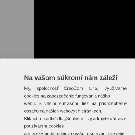
Na vašom súkromí nám záleží
My, spoločnosť CreoCom s.r.o., využívame
cookies na zabezpečenie fungovania nášho
webu. S vašim súhlasom, tiež na prispôsobenie
obsahu na našich webových stránkach.
Kliknutím na tlačidlo „Súhlasím“ vyjadrujete súhlas s
používaním cookies
a s poskytnutím údajov o vašom správaní na webe.