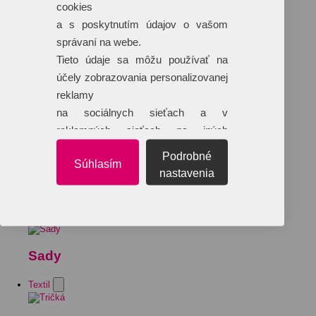
cookies
a s poskytnutím údajov o vašom
správaní na webe.
Tieto údaje sa môžu používať na
účely zobrazovania personalizovanej
reklamy
na sociálnych sieťach a v
reklamných sieťach na iných
webových stránkach.
Podrobné
Súhlasím
nastavenia
Sady
Textil