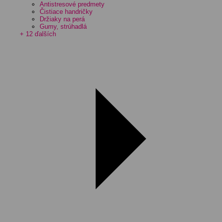
Antistresové predmety
Čistiace handričky
Držiaky na perá
Gumy, strúhadlá
+ 12 ďalších