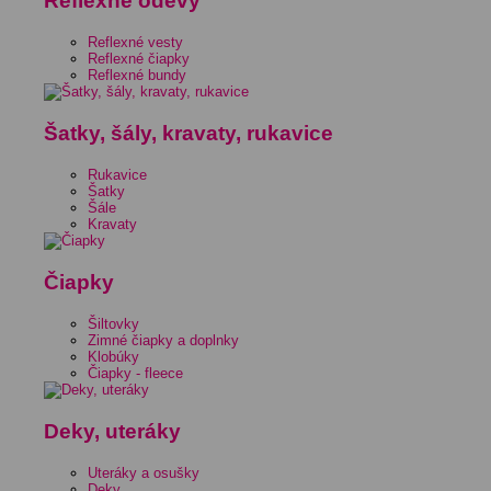
Reflexné odevy
Reflexné vesty
Reflexné čiapky
Reflexné bundy
Šatky, šály, kravaty, rukavice
Rukavice
Šatky
Šále
Kravaty
Čiapky
Šiltovky
Zimné čiapky a doplnky
Klobúky
Čiapky - fleece
Deky, uteráky
Uteráky a osušky
Deky