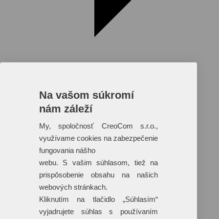
Na vašom súkromí
nám záleží
Reklamné predmety s plnofarebnou
potlačou
My, spoločnosť CreoCom s.r.o.,
využívame cookies na zabezpečenie
Dáždniky
Tašky
fungovania nášho
Hračky
webu. S vašim súhlasom, tiež na
Klobúky
+ 17 ďalších
prispôsobenie obsahu na našich
webových stránkach.
Kliknutím na tlačidlo „Súhlasím“
vyjadrujete súhlas s používaním