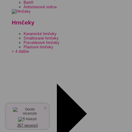
Bert®
Antistresové srdcia
Hrnčeky
Keramické hrnčeky
Smaltované hrnčeky
Porcelánové hrnčeky
Plastové hrnčeky
+ 4 ďalšie
×
367 recenzií