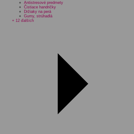
Antistresové predmety
Čistiace handričky
Držiaky na perá
Gumy, strúhadlá
+ 12 ďalších