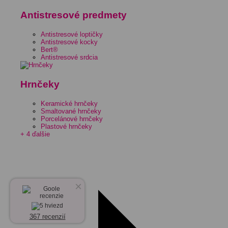
Antistresové predmety
Antistresové loptičky
Antistresové kocky
Bert®
Antistresové srdcia
Hrnčeky
Keramické hrnčeky
Smaltované hrnčeky
Porcelánové hrnčeky
Plastové hrnčeky
+ 4 ďalšie
×
367 recenzií