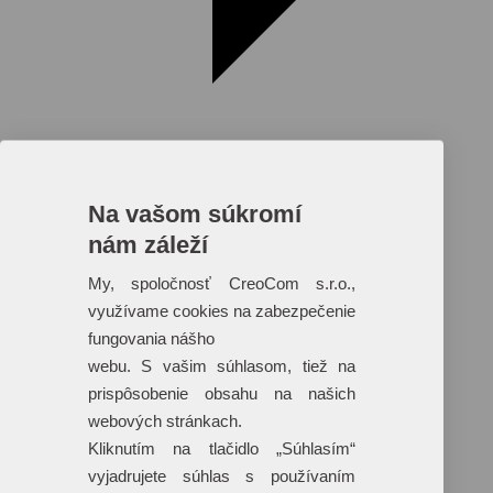
Na vašom súkromí
nám záleží
Reklamné predmety s plnofarebnou
potlačou
My, spoločnosť CreoCom s.r.o.,
využívame cookies na zabezpečenie
Dáždniky
Tašky
fungovania nášho
Hračky
webu. S vašim súhlasom, tiež na
Klobúky
+ 17 ďalších
prispôsobenie obsahu na našich
webových stránkach.
Kliknutím na tlačidlo „Súhlasím“
vyjadrujete súhlas s používaním