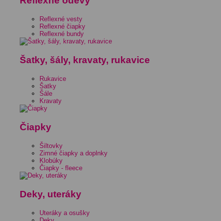
Reflexné odevy
Reflexné vesty
Reflexné čiapky
Reflexné bundy
Šatky, šály, kravaty, rukavice
Rukavice
Šatky
Šále
Kravaty
Čiapky
Šiltovky
Zimné čiapky a doplnky
Klobúky
Čiapky - fleece
Deky, uteráky
Uteráky a osušky
Deky