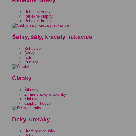
Reflexné odevy
Reflexné vesty
Reflexné čiapky
Reflexné bundy
Šatky, šály, kravaty, rukavice
Rukavice
Šatky
Šále
Kravaty
Čiapky
Šiltovky
Zimné čiapky a doplnky
Klobúky
Čiapky - fleece
Deky, uteráky
Uteráky a osušky
Deky