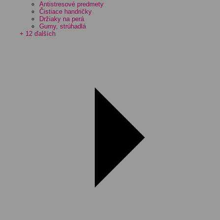
Antistresové predmety
Čistiace handričky
Držiaky na perá
Gumy, strúhadlá
+ 12 ďalších