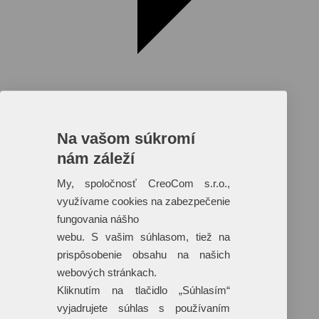
Na vašom súkromí
nám záleží
Reklamné predmety s plnofarebnou
potlačou
My, spoločnosť CreoCom s.r.o.,
využívame cookies na zabezpečenie
Dáždniky
Tašky
fungovania nášho
Hračky
webu. S vašim súhlasom, tiež na
Klobúky
+ 17 ďalších
prispôsobenie obsahu na našich
webových stránkach.
Kliknutím na tlačidlo „Súhlasím“
vyjadrujete súhlas s používaním