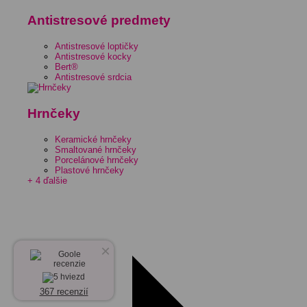
Antistresové predmety
Antistresové loptičky
Antistresové kocky
Bert®
Antistresové srdcia
Hrnčeky
Keramické hrnčeky
Smaltované hrnčeky
Porcelánové hrnčeky
Plastové hrnčeky
+ 4 ďalšie
×
367 recenzií