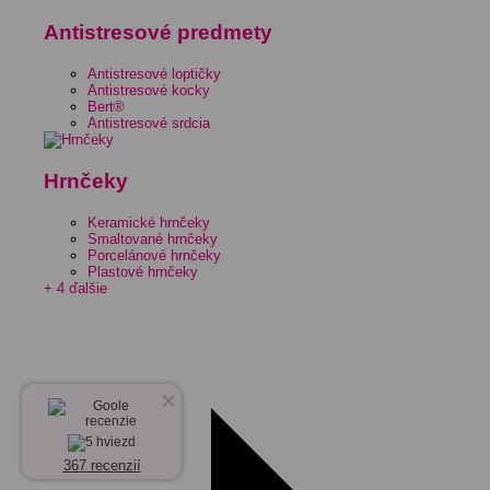
Antistresové predmety
Antistresové loptičky
Antistresové kocky
Bert®
Antistresové srdcia
Hrnčeky
Keramické hrnčeky
Smaltované hrnčeky
Porcelánové hrnčeky
Plastové hrnčeky
+ 4 ďalšie
×
367 recenzií