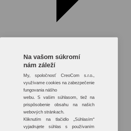
Na vašom súkromí
nám záleží
Reklamné predmety s plnofarebnou
potlačou
My, spoločnosť CreoCom s.r.o.,
využívame cookies na zabezpečenie
Dáždniky
Tašky
fungovania nášho
Hračky
webu. S vašim súhlasom, tiež na
Klobúky
+ 17 ďalších
prispôsobenie obsahu na našich
webových stránkach.
Kliknutím na tlačidlo „Súhlasím“
vyjadrujete súhlas s používaním