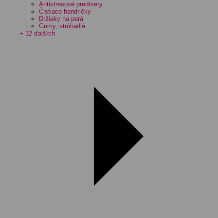
Antistresové predmety
Čistiace handričky
Držiaky na perá
Gumy, strúhadlá
+ 12 ďalších