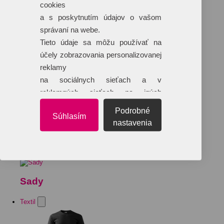
cookies
a s poskytnutím údajov o vašom
správaní na webe.
Tieto údaje sa môžu používať na
účely zobrazovania personalizovanej
reklamy
na sociálnych sieťach a v
reklamných sieťach na iných
webových stránkach.
Podrobné
Súhlasím
nastavenia
Sady
Textil