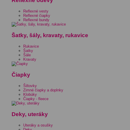
Reflexné odevy
Reflexné vesty
Reflexné čiapky
Reflexné bundy
Šatky, šály, kravaty, rukavice
Rukavice
Šatky
Šále
Kravaty
Čiapky
Šiltovky
Zimné čiapky a doplnky
Klobúky
Čiapky - fleece
Deky, uteráky
Uteráky a osušky
Deky