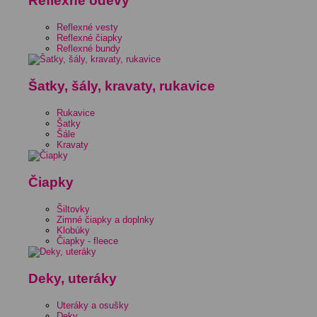
Reflexné odevy
Reflexné vesty
Reflexné čiapky
Reflexné bundy
Šatky, šály, kravaty, rukavice
Rukavice
Šatky
Šále
Kravaty
Čiapky
Šiltovky
Zimné čiapky a doplnky
Klobúky
Čiapky - fleece
Deky, uteráky
Uteráky a osušky
Deky