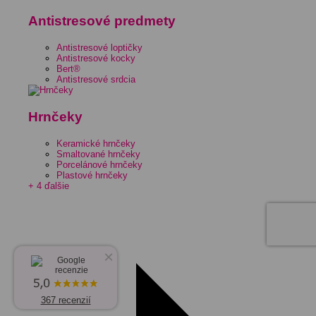
Antistresové predmety
Antistresové loptičky
Antistresové kocky
Bert®
Antistresové srdcia
Hrnčeky
Keramické hrnčeky
Smaltované hrnčeky
Porcelánové hrnčeky
Plastové hrnčeky
+ 4 ďalšie
×
367 recenzií