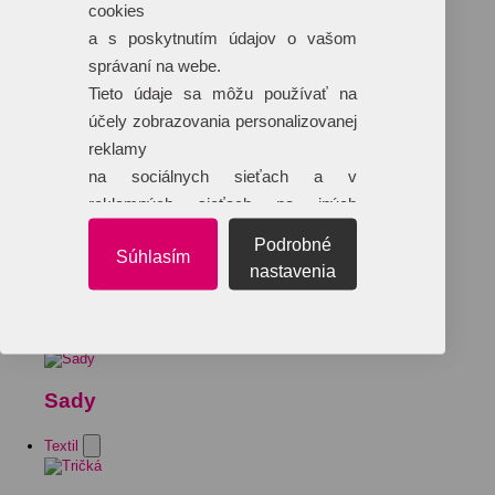
cookies
a s poskytnutím údajov o vašom
správaní na webe.
Tieto údaje sa môžu používať na
účely zobrazovania personalizovanej
reklamy
na sociálnych sieťach a v
reklamných sieťach na iných
webových stránkach.
Podrobné
Súhlasím
nastavenia
Sady
Textil