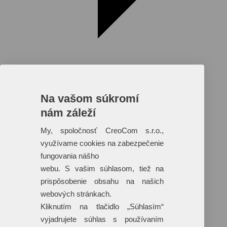
Na vašom súkromí
nám záleží
Reklamné predmety s plnofarebnou
potlačou
My, spoločnosť CreoCom s.r.o.,
využívame cookies na zabezpečenie
Dáždniky
Tašky
fungovania nášho
Hračky
webu. S vašim súhlasom, tiež na
Klobúky
+ 17 ďalších
prispôsobenie obsahu na našich
webových stránkach.
Kliknutím na tlačidlo „Súhlasím“
vyjadrujete súhlas s používaním