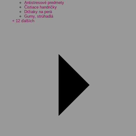
Antistresové predmety
Čistiace handričky
Držiaky na perá
Gumy, strúhadlá
+ 12 ďalších