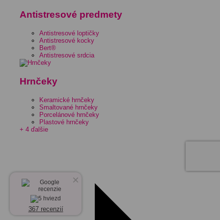
Antistresové predmety
Antistresové loptičky
Antistresové kocky
Bert®
Antistresové srdcia
Hrnčeky
Keramické hrnčeky
Smaltované hrnčeky
Porcelánové hrnčeky
Plastové hrnčeky
+ 4 ďalšie
×
367 recenzií