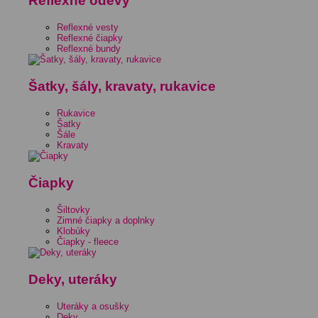
Reflexné odevy
Reflexné vesty
Reflexné čiapky
Reflexné bundy
Šatky, šály, kravaty, rukavice
Rukavice
Šatky
Šále
Kravaty
Čiapky
Šiltovky
Zimné čiapky a doplnky
Klobúky
Čiapky - fleece
Deky, uteráky
Uteráky a osušky
Deky