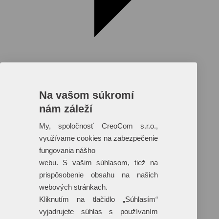
Na vašom súkromí
nám záleží
Reklamné predmety s plnofarebnou
potlačou
My, spoločnosť CreoCom s.r.o.,
využívame cookies na zabezpečenie
Dáždniky
Tašky
fungovania nášho
Hračky
webu. S vašim súhlasom, tiež na
Klobúky
+ 17 ďalších
prispôsobenie obsahu na našich
webových stránkach.
Kliknutím na tlačidlo „Súhlasím“
vyjadrujete súhlas s používaním