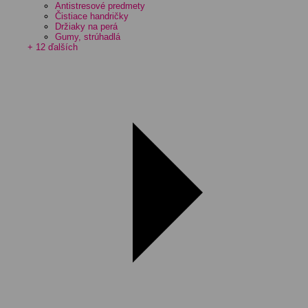
Antistresové predmety
Čistiace handričky
Držiaky na perá
Gumy, strúhadlá
+ 12 ďalších