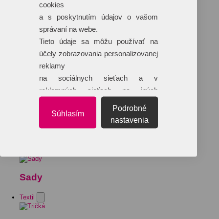
cookies
a s poskytnutím údajov o vašom
správaní na webe.
Tieto údaje sa môžu používať na
účely zobrazovania personalizovanej
reklamy
na sociálnych sieťach a v
reklamných sieťach na iných
webových stránkach.
Podrobné
Súhlasím
nastavenia
Sady
Textil