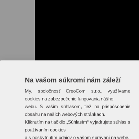
Na vašom súkromí nám záleží
My, spoločnosť CreoCom s.r.o., využívame
cookies na zabezpečenie fungovania nášho
webu. S vašim súhlasom, tiež na prispôsobenie
obsahu na našich webových stránkach.
Kliknutím na tlačidlo „Súhlasím“ vyjadrujete súhlas s
používaním cookies
a s poskytnutím údajov o vašom správaní na webe.