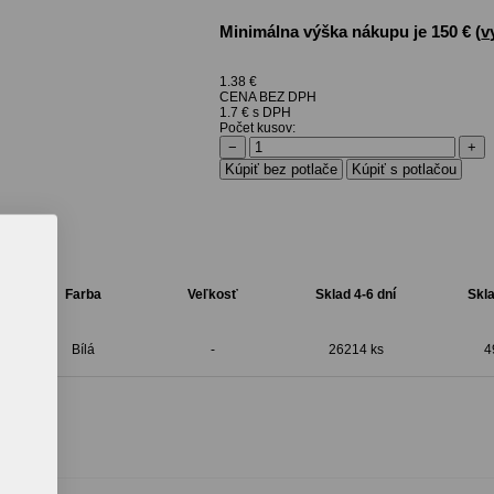
Minimálna výška nákupu je 150 € (
v
1.38
€
CENA BEZ DPH
1.7 € s DPH
Počet kusov:
−
+
Farba
Veľkosť
Sklad 4-6 dní
Skla
Bílá
-
26214 ks
4