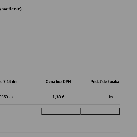
ysvetlenie
).
d 7-14 dní
Cena bez DPH
Pridať do košíka
1,38 €
9850 ks
ks