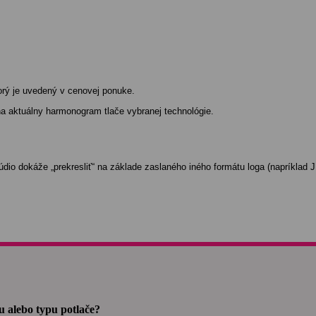
orý je uvedený v cenovej ponuke.
a aktuálny harmonogram tlače vybranej technológie.
dio dokáže „prekresliť“ na základe zaslaného iného formátu loga (napríklad 
 alebo typu potlače?