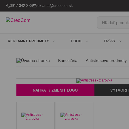
0917 342 273
reklama@creocom.sk
Hľadať produkt
REKLAMNÉ PREDMETY
TEXTIL
TAŠKY
Kancelária
Antistresové predmety
NAHRAŤ / ZMENIŤ LOGO
VYTVORIŤ