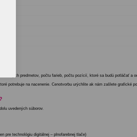
klamných predmetov, počtu farieb, počtu pozícií, ktoré sa budú potláčať a o
oré potrebuje na nacenenie. Cenotvorbu urýchlite ak nám zašlete grafické po
?
 dolu uvedených súborov.
n pre technológiu digitálnej – plnofarebnej tlače)