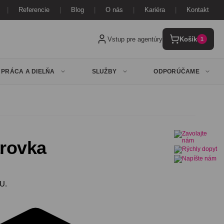
Referencie
Blog
O nás
Kariéra
Kontakt
Vstup pre agentúry
Košík
1
PRÁCA A DIELŇA
SLUŽBY
ODPORÚČAME
arovka
PU.