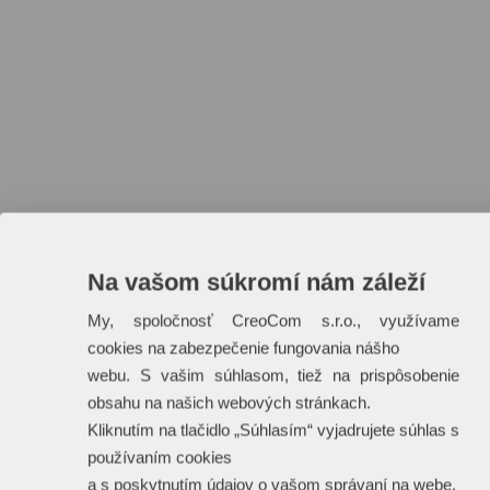
Varianty produktu
Parametre
Potlač
Na vašom súkromí nám záleží
Kat.čís
My, spoločnosť CreoCom s.r.o., využívame
cookies na zabezpečenie fungovania nášho
MO7829-06
webu. S vašim súhlasom, tiež na prispôsobenie
obsahu na našich webových stránkach.
Kliknutím na tlačidlo „Súhlasím“ vyjadrujete súhlas s
Materiál:
PU
používaním cookies
a s poskytnutím údajov o vašom správaní na webe.