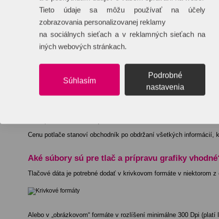
Rozmery:
9,5X5,5 CM
Tieto údaje sa môžu používať na účely
Dĺžka:
9,5 cm
zobrazovania personalizovanej reklamy
Šírka:
5,5 cm
na sociálnych sieťach a v reklamných sieťach na
iných webových stránkach.
Objem:
0,355 cdm3
EAN:
8719941019539
Podrobné
Súhlasím
Katalógové číslo:
MO7829-06
nastavenia
Cena potlače
Cena potlače sa stanovuje individuálne. Cena závisí od množstva re
Cenu potlače stanoví obchodník po obdržaní všetkých informácií, kt
Aké súbory sú pre tlač a prípravu grafiky vhodné
Tlačové dáta je potrebné dodať v krivkovom formáte v niektorom z
Alebo v „obrázkovom“ formáte v rozlíšení minimálne 300 Dpi (platí le