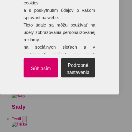
cookies
a s poskytnutím údajov o vašom
správaní na webe.
Tieto údaje sa môžu používať na
účely zobrazovania personalizovanej
reklamy
na sociálnych sieťach a v
reklamných sieťach na iných
webových stránkach.
Podrobné
Súhlasím
nastavenia
Sady
Textil