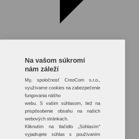
Na vašom súkromí
nám záleží
Reklamné predmety s plnofarebnou
potlačou
My, spoločnosť CreoCom s.r.o.,
využívame cookies na zabezpečenie
Dáždniky
Tašky
fungovania nášho
Hračky
webu. S vašim súhlasom, tiež na
Klobúky
+ 17 ďalších
prispôsobenie obsahu na našich
webových stránkach.
Kliknutím na tlačidlo „Súhlasím“
vyjadrujete súhlas s používaním