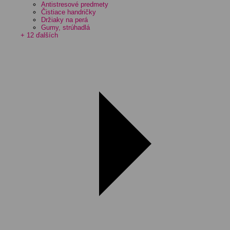
Antistresové predmety
Čistiace handričky
Držiaky na perá
Gumy, strúhadlá
+ 12 ďalších