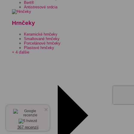
Bert®
Antistresové srdcia
Hrnčeky
Keramické hrnčeky
Smaltované hrnčeky
Porcelánové hrnčeky
Plastové hrnčeky
+ 4 ďalšie
×
367 recenzií