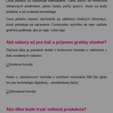
Cena potlače sa stanovuje individuálne. Cena závisí od množstva
reklamných predmetov, počtu farieb, počtu pozícií, ktoré sa budú
potláčať a od zvolenej technológie.
Cenu potlače stanoví obchodník po obdržaní všetkých informácií,
ktoré potrebuje na nacenenie. Cenotvorbu urýchlite ak nám zašlete
grafické podklady ako je napr. vaše logo.
Aké súbory sú pre tlač a prípravu grafiky vhodné?
Tlačové dáta je potrebné dodať v krivkovom formáte v niektorom z
dolu uvedených súborov.
Alebo v „obrázkovom“ formáte v rozlíšení minimálne 300 Dpi (platí
len pre technológiu digitálnej – plnofarebnej tlače)
Ako dlho bude trvať celková produkcia?