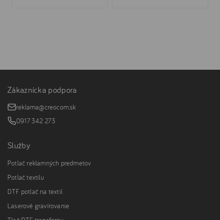
Zákaznícka podpora
reklama@creocom.sk
0917 342 273
Služby
Potlač reklamných predmetov
Potlač textilu
DTF potlač na textil
Laserové gravírovanie
Tlač DTF transferov