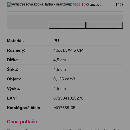
MO7659-10
Oranžová
-
14988 ks
Materiál:
PU
Rozmery:
4,5X4,5X4,5 CM
Dĺžka:
4,5 cm
Šírka:
4,5 cm
Objem:
0,125 cdm3
Výška:
4,5 cm
EAN:
8719941019270
Katalógové číslo:
MO7659-05
Cena potlače