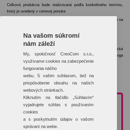
Celková produkcia bude realizovaná podľa konkrétneho termínu,
ktorý je uvedený v cenovej ponuke.
Konkrétny termín dodania je uvedený vždy individuálne vzhľadom na
aktuálny harmonogram tlače vybranej technológie.
Na vašom súkromí
Čo ak nemám logo v krivkách?
nám záleží
Logo do tlačového a teda krivkového formátu Vám naše grafické
My, spoločnosť CreoCom s.r.o.,
štúdio dokáže „prekresliť“ na základe zaslaného iného formátu loga
využívame cookies na zabezpečenie
(napríklad JPG formát).
fungovania nášho
Táto služba je spoplatnená sumou 25 €/hodina grafických prác.
webu. S vašim súhlasom, tiež na
prispôsobenie obsahu na našich
Viac o technológiách potlače >>
webových stránkach.
Kliknutím na tlačidlo „Súhlasím“
NEZÁVÄZNÁ CENOVÁ PONUKA
vyjadrujete súhlas s používaním
cookies
Potrebujete poradiť pri výbere reklamného predmetu alebo
a s poskytnutím údajov o vašom
typu potlače?
správaní na webe.
Vyžiadajte si nezáväznú cenovú ponuku. Na dopyty reagujeme