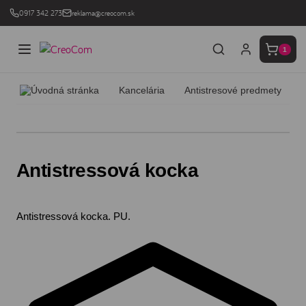
0917 342 273
reklama@creocom.sk
1
Kancelária
Antistresové predmety
A
Antistressová kocka
Antistressová kocka. PU.