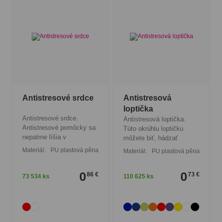
Antistresové srdce
Antistresová
loptička
Antistresové srdce.
Antistresová loptička.
Antistresové pomôcky sa
Túto okrúhlu loptičku
nepatrne líšia v
môžete biť, hádzať
Materiál:
PU plastová pěna
Materiál:
PU plastová pěna
0
0
86 €
73 €
73 534 ks
110 625 ks