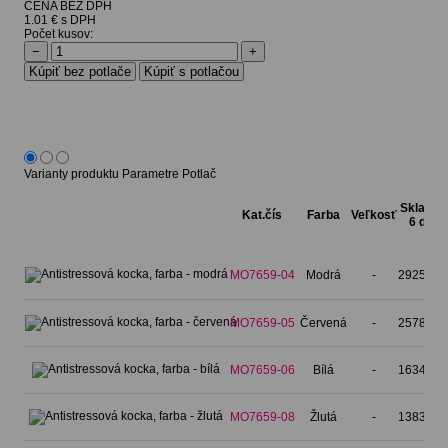
CENA BEZ DPH
1.01 € s DPH
Počet kusov:
−
+
Varianty produktu
Parametre
Potlač
Sklad 4-
Kat.čís
Farba
Veľkosť
6 dní
MO7659-04
Modrá
-
29256 ks
MO7659-05
Červená
-
25787 ks
MO7659-06
Bílá
-
16347 ks
MO7659-08
Žlutá
-
13832 ks