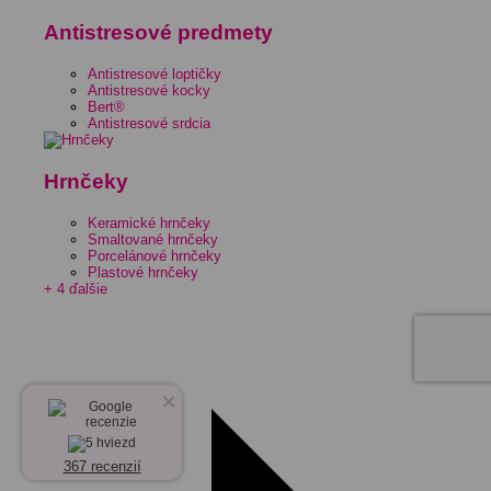
Antistresové predmety
Antistresové loptičky
Antistresové kocky
Bert®
Antistresové srdcia
Hrnčeky
Keramické hrnčeky
Smaltované hrnčeky
Porcelánové hrnčeky
Plastové hrnčeky
+ 4 ďalšie
×
367 recenzií