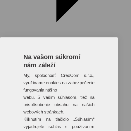
Na vašom súkromí
nám záleží
Reklamné predmety s plnofarebnou
potlačou
My, spoločnosť CreoCom s.r.o.,
využívame cookies na zabezpečenie
Dáždniky
Tašky
fungovania nášho
Hračky
webu. S vašim súhlasom, tiež na
Klobúky
+ 17 ďalších
prispôsobenie obsahu na našich
webových stránkach.
Kliknutím na tlačidlo „Súhlasím“
vyjadrujete súhlas s používaním