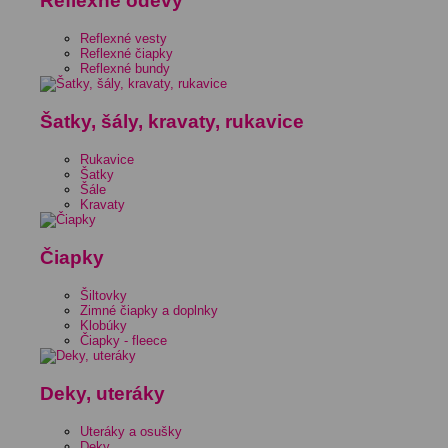
Reflexné odevy
Reflexné vesty
Reflexné čiapky
Reflexné bundy
Šatky, šály, kravaty, rukavice
Rukavice
Šatky
Šále
Kravaty
Čiapky
Šiltovky
Zimné čiapky a doplnky
Klobúky
Čiapky - fleece
Deky, uteráky
Uteráky a osušky
Deky