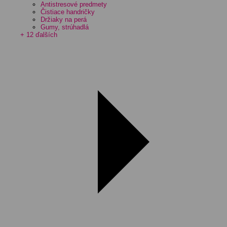
Antistresové predmety
Čistiace handričky
Držiaky na perá
Gumy, strúhadlá
+ 12 ďalších