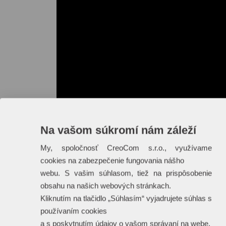
Na vašom súkromí nám záleží
My, spoločnosť CreoCom s.r.o., využívame
cookies na zabezpečenie fungovania nášho
webu. S vašim súhlasom, tiež na prispôsobenie
obsahu na našich webových stránkach.
Kliknutím na tlačidlo „Súhlasím“ vyjadrujete súhlas s
používaním cookies
a s poskytnutím údajov o vašom správaní na webe.