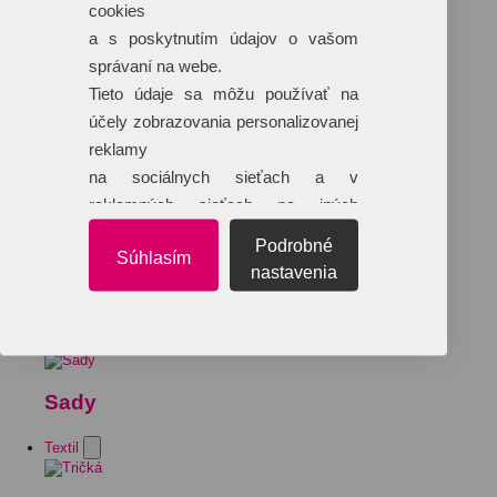
cookies
a s poskytnutím údajov o vašom
správaní na webe.
Tieto údaje sa môžu používať na
účely zobrazovania personalizovanej
reklamy
na sociálnych sieťach a v
reklamných sieťach na iných
webových stránkach.
Podrobné
Súhlasím
nastavenia
Sady
Textil