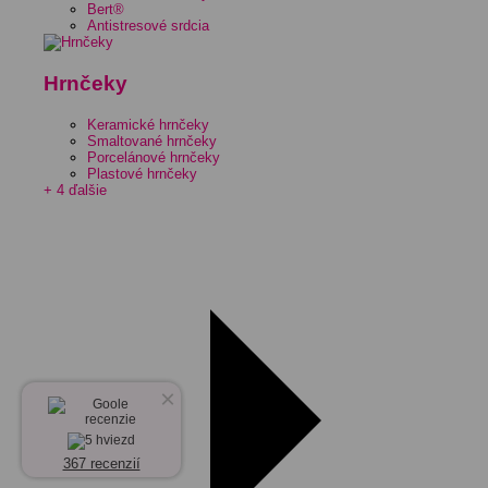
Bert®
Antistresové srdcia
Hrnčeky
Keramické hrnčeky
Smaltované hrnčeky
Porcelánové hrnčeky
Plastové hrnčeky
+ 4 ďalšie
×
367 recenzií