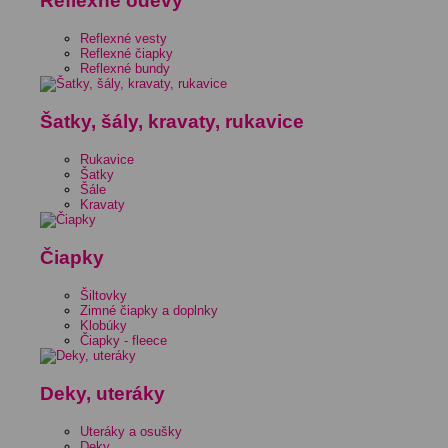
Reflexné odevy
Reflexné vesty
Reflexné čiapky
Reflexné bundy
Šatky, šály, kravaty, rukavice
Rukavice
Šatky
Šále
Kravaty
Čiapky
Šiltovky
Zimné čiapky a doplnky
Klobúky
Čiapky - fleece
Deky, uteráky
Uteráky a osušky
Deky