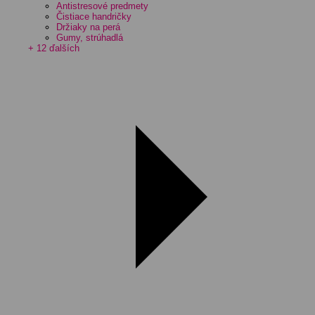
Antistresové predmety
Čistiace handričky
Držiaky na perá
Gumy, strúhadlá
+ 12 ďalších