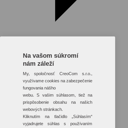
Na vašom súkromí
nám záleží
Reklamné predmety s plnofarebnou
potlačou
My, spoločnosť CreoCom s.r.o.,
využívame cookies na zabezpečenie
Dáždniky
Tašky
fungovania nášho
Hračky
webu. S vašim súhlasom, tiež na
Klobúky
+ 17 ďalších
prispôsobenie obsahu na našich
webových stránkach.
Kliknutím na tlačidlo „Súhlasím“
vyjadrujete súhlas s používaním