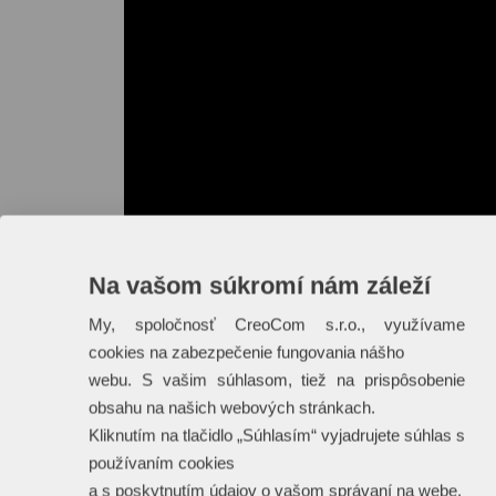
Na vašom súkromí nám záleží
My, spoločnosť CreoCom s.r.o., využívame
cookies na zabezpečenie fungovania nášho
webu. S vašim súhlasom, tiež na prispôsobenie
obsahu na našich webových stránkach.
Kliknutím na tlačidlo „Súhlasím“ vyjadrujete súhlas s
používaním cookies
a s poskytnutím údajov o vašom správaní na webe.