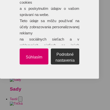
cookies
a s poskytnutím údajov o vašom
správaní na webe.
Tieto údaje sa môžu používať na
účely zobrazovania personalizovanej
reklamy
na sociálnych sieťach a v
reklamných sieťach na iných
webových stránkach.
Podrobné
Súhlasím
nastavenia
Sady
Textil