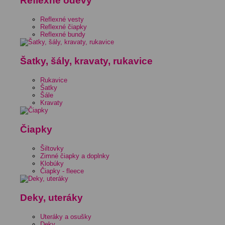
Reflexné odevy
Reflexné vesty
Reflexné čiapky
Reflexné bundy
Šatky, šály, kravaty, rukavice
Rukavice
Šatky
Šále
Kravaty
Čiapky
Šiltovky
Zimné čiapky a doplnky
Klobúky
Čiapky - fleece
Deky, uteráky
Uteráky a osušky
Deky