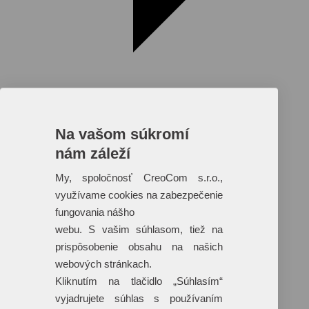
Na vašom súkromí
nám záleží
Reklamné predmety s plnofarebnou
potlačou
My, spoločnosť CreoCom s.r.o.,
využívame cookies na zabezpečenie
Dáždniky
Tašky
fungovania nášho
Hračky
webu. S vašim súhlasom, tiež na
Klobúky
+ 17 ďalších
prispôsobenie obsahu na našich
webových stránkach.
Kliknutím na tlačidlo „Súhlasím“
vyjadrujete súhlas s používaním