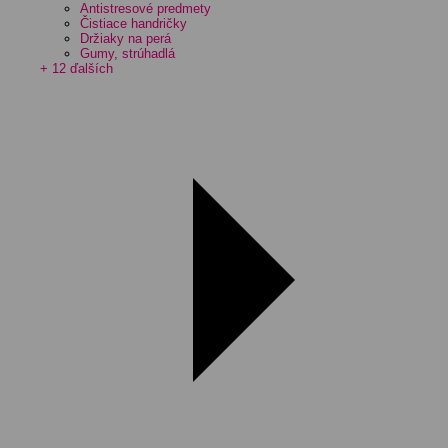
Antistresové predmety
Čistiace handričky
Držiaky na perá
Gumy, strúhadlá
+ 12 ďalších