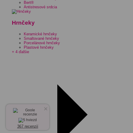
Bert®
Antistresové srdcia
Hrnčeky
Keramické hrnčeky
Smaltované hrnčeky
Porcelánové hrnčeky
Plastové hrnčeky
+ 4 ďalšie
×
367 recenzií