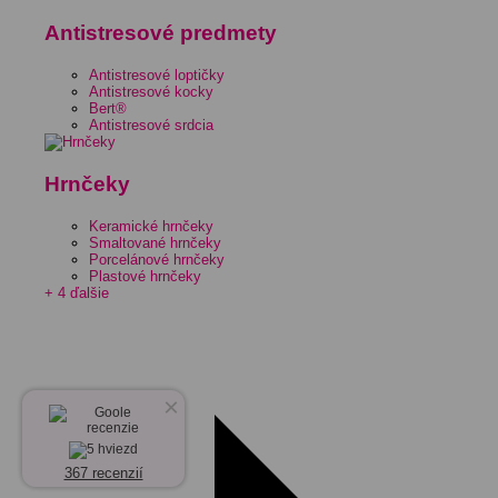
Antistresové predmety
Antistresové loptičky
Antistresové kocky
Bert®
Antistresové srdcia
Hrnčeky
Keramické hrnčeky
Smaltované hrnčeky
Porcelánové hrnčeky
Plastové hrnčeky
+ 4 ďalšie
×
367 recenzií