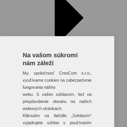
Na vašom súkromí
nám záleží
My, spoločnosť CreoCom s.r.o.,
využívame cookies na zabezpečenie
fungovania nášho
Reklamné predmety s plnofarebnou
webu. S vašim súhlasom, tiež na
potlačou
prispôsobenie obsahu na našich
Dáždniky
webových stránkach.
Tašky
Hračky
Kliknutím na tlačidlo „Súhlasím“
Klobúky
vyjadrujete súhlas s používaním
+ 17 ďalších