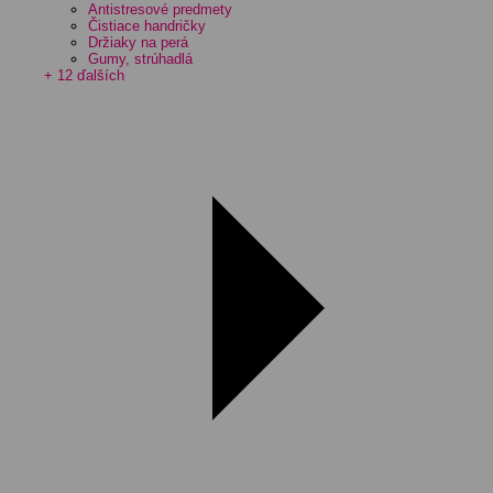
Antistresové predmety
Čistiace handričky
Držiaky na perá
Gumy, strúhadlá
+ 12 ďalších