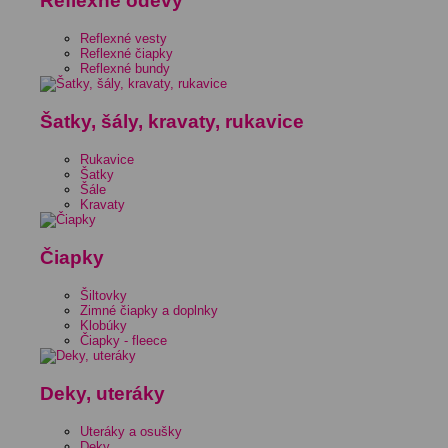
Reflexné odevy
Reflexné vesty
Reflexné čiapky
Reflexné bundy
Šatky, šály, kravaty, rukavice
Rukavice
Šatky
Šále
Kravaty
Čiapky
Šiltovky
Zimné čiapky a doplnky
Klobúky
Čiapky - fleece
Deky, uteráky
Uteráky a osušky
Deky