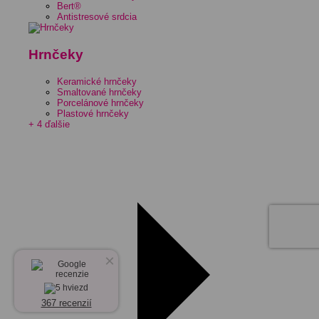
Bert®
Antistresové srdcia
Hrnčeky
Keramické hrnčeky
Smaltované hrnčeky
Porcelánové hrnčeky
Plastové hrnčeky
+ 4 ďalšie
×
367 recenzií