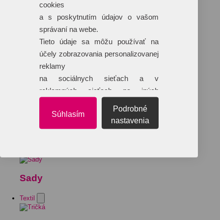
cookies
a s poskytnutím údajov o vašom
správaní na webe.
Tieto údaje sa môžu používať na
účely zobrazovania personalizovanej
reklamy
na sociálnych sieťach a v
reklamných sieťach na iných
webových stránkach.
Podrobné
Súhlasím
nastavenia
Sady
Textil