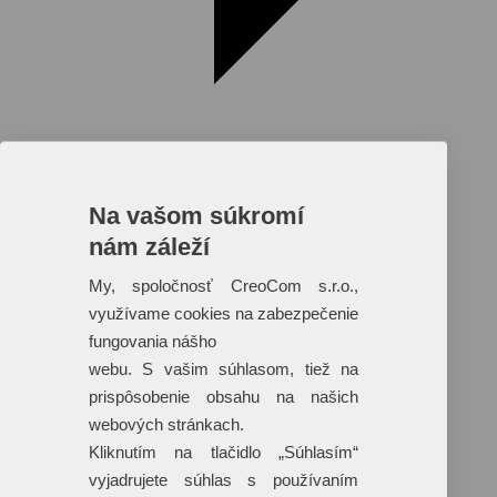
Na vašom súkromí
nám záleží
Reklamné predmety s plnofarebnou
potlačou
My, spoločnosť CreoCom s.r.o.,
využívame cookies na zabezpečenie
Dáždniky
Tašky
fungovania nášho
Hračky
webu. S vašim súhlasom, tiež na
Klobúky
+ 17 ďalších
prispôsobenie obsahu na našich
webových stránkach.
Kliknutím na tlačidlo „Súhlasím“
vyjadrujete súhlas s používaním