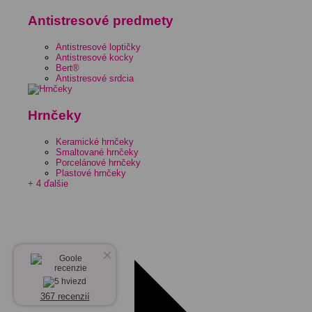
Antistresové predmety
Antistresové loptičky
Antistresové kocky
Bert®
Antistresové srdcia
Hrnčeky
Keramické hrnčeky
Smaltované hrnčeky
Porcelánové hrnčeky
Plastové hrnčeky
+ 4 ďalšie
×
367 recenzií