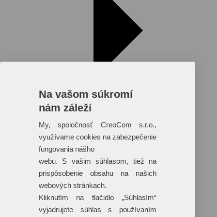
Na vašom súkromí
nám záleží
My, spoločnosť CreoCom s.r.o.,
využívame cookies na zabezpečenie
fungovania nášho
Reklamné predmety s plnofarebnou
webu. S vašim súhlasom, tiež na
potlačou
prispôsobenie obsahu na našich
Dáždniky
webových stránkach.
Tašky
Hračky
Kliknutím na tlačidlo „Súhlasím“
Klobúky
vyjadrujete súhlas s používaním
+ 17 ďalších