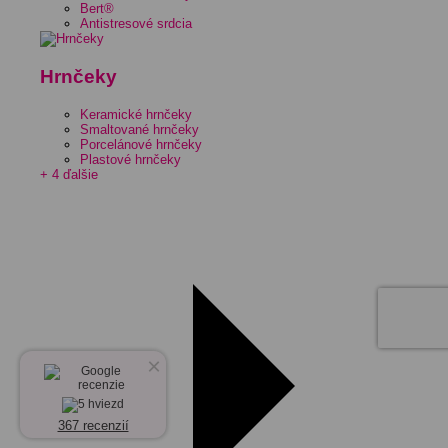
Bert®
Antistresové srdcia
Hrnčeky
Keramické hrnčeky
Smaltované hrnčeky
Porcelánové hrnčeky
Plastové hrnčeky
+ 4 ďalšie
×
367 recenzií