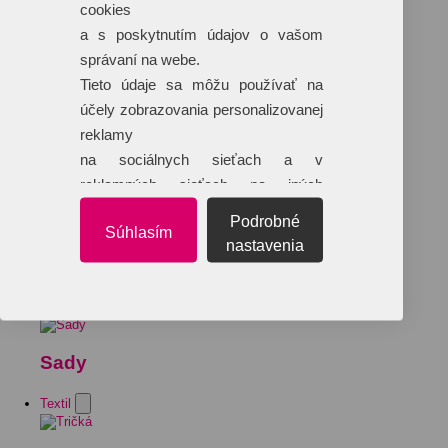
cookies
a s poskytnutím údajov o vašom
správaní na webe.
Tieto údaje sa môžu používať na
účely zobrazovania personalizovanej
reklamy
na sociálnych sieťach a v
reklamných sieťach na iných
webových stránkach.
Podrobné
Súhlasím
nastavenia
Sady
Textil