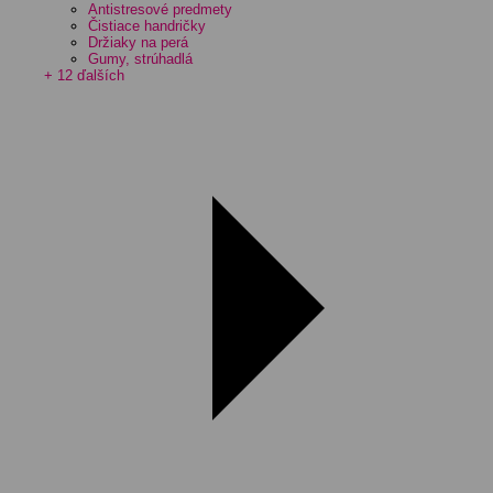
Antistresové predmety
Čistiace handričky
Držiaky na perá
Gumy, strúhadlá
+ 12 ďalších