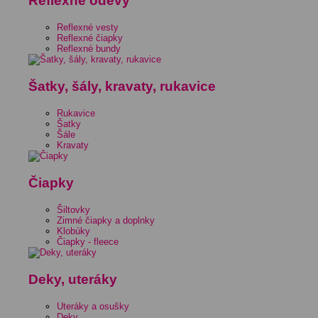
Reflexné odevy
Reflexné vesty
Reflexné čiapky
Reflexné bundy
Šatky, šály, kravaty, rukavice
Rukavice
Šatky
Šále
Kravaty
Čiapky
Šiltovky
Zimné čiapky a doplnky
Klobúky
Čiapky - fleece
Deky, uteráky
Uteráky a osušky
Deky