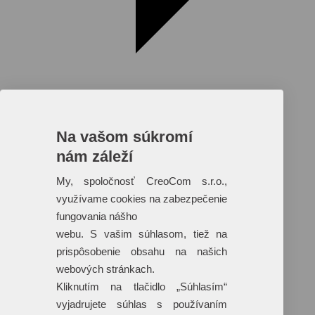
Na vašom súkromí
nám záleží
Reklamné predmety s plnofarebnou
potlačou
My, spoločnosť CreoCom s.r.o.,
využívame cookies na zabezpečenie
Dáždniky
Tašky
fungovania nášho
Hračky
webu. S vašim súhlasom, tiež na
Klobúky
+ 17 ďalších
prispôsobenie obsahu na našich
webových stránkach.
Kliknutím na tlačidlo „Súhlasím“
vyjadrujete súhlas s používaním