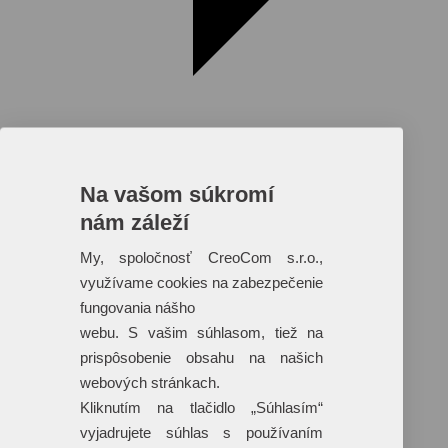
Na vašom súkromí
nám záleží
Reklamné predmety s plnofarebnou
potlačou
My, spoločnosť CreoCom s.r.o.,
využívame cookies na zabezpečenie
Dáždniky
Tašky
fungovania nášho
Hračky
webu. S vašim súhlasom, tiež na
Klobúky
+ 17 ďalších
prispôsobenie obsahu na našich
webových stránkach.
Kliknutím na tlačidlo „Súhlasím“
vyjadrujete súhlas s používaním