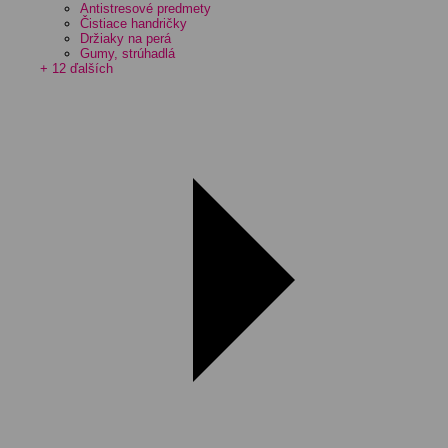
Antistresové predmety
Čistiace handričky
Držiaky na perá
Gumy, strúhadlá
+ 12 ďalších