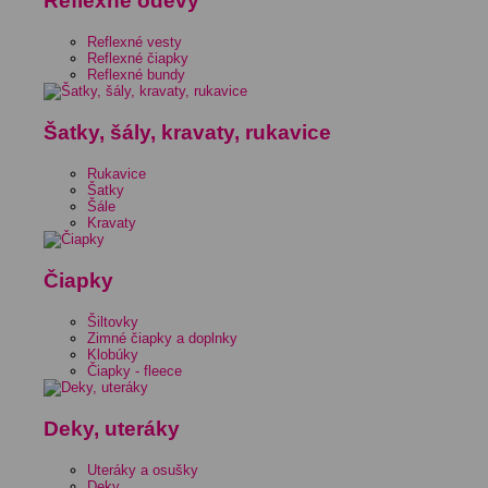
Reflexné odevy
Reflexné vesty
Reflexné čiapky
Reflexné bundy
Šatky, šály, kravaty, rukavice
Rukavice
Šatky
Šále
Kravaty
Čiapky
Šiltovky
Zimné čiapky a doplnky
Klobúky
Čiapky - fleece
Deky, uteráky
Uteráky a osušky
Deky