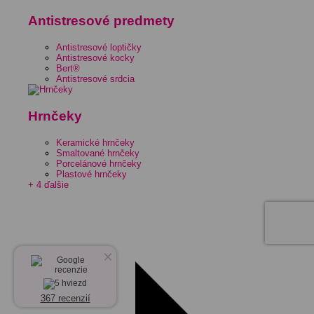
Antistresové predmety
Antistresové loptičky
Antistresové kocky
Bert®
Antistresové srdcia
Hrnčeky
Keramické hrnčeky
Smaltované hrnčeky
Porcelánové hrnčeky
Plastové hrnčeky
+ 4 ďalšie
×
367 recenzií