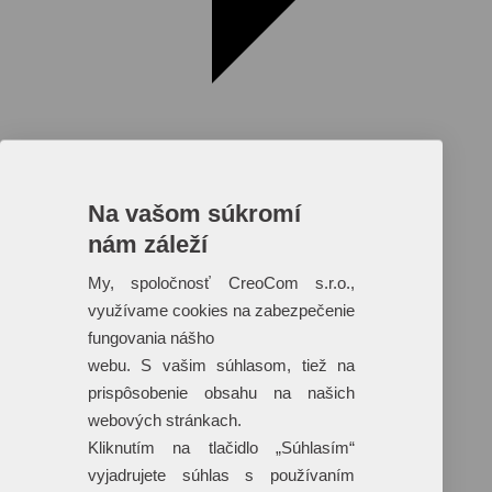
Na vašom súkromí
nám záleží
Reklamné predmety s plnofarebnou
potlačou
My, spoločnosť CreoCom s.r.o.,
využívame cookies na zabezpečenie
Dáždniky
Tašky
fungovania nášho
Hračky
webu. S vašim súhlasom, tiež na
Klobúky
+ 17 ďalších
prispôsobenie obsahu na našich
webových stránkach.
Kliknutím na tlačidlo „Súhlasím“
vyjadrujete súhlas s používaním