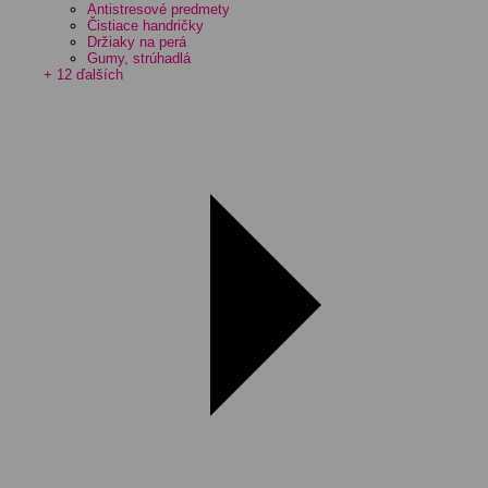
Antistresové predmety
Čistiace handričky
Držiaky na perá
Gumy, strúhadlá
+ 12 ďalších