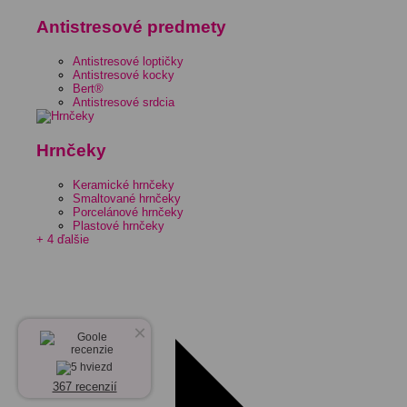
Antistresové predmety
Antistresové loptičky
Antistresové kocky
Bert®
Antistresové srdcia
Hrnčeky
Keramické hrnčeky
Smaltované hrnčeky
Porcelánové hrnčeky
Plastové hrnčeky
+ 4 ďalšie
×
367 recenzií