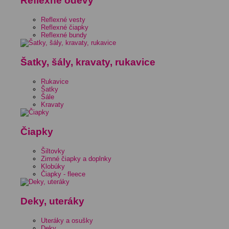
Reflexné odevy
Reflexné vesty
Reflexné čiapky
Reflexné bundy
Šatky, šály, kravaty, rukavice
Rukavice
Šatky
Šále
Kravaty
Čiapky
Šiltovky
Zimné čiapky a doplnky
Klobúky
Čiapky - fleece
Deky, uteráky
Uteráky a osušky
Deky