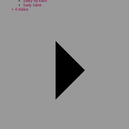
Šálky na kávu
Sady šálok
+ 4 ďalšie