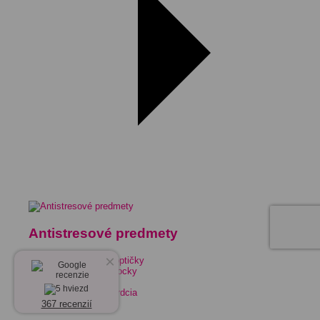
Antistresové predmety
×
Antistresové loptičky
Antistresové kocky
Bert®
Antistresové srdcia
367 recenzií