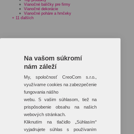
Vianočné balíčky pre firmy
Vianočné dekorácie
Vianočné poháre a hrnčeky
+ 11 ďalších
Na vašom súkromí
nám záleží
My, spoločnosť CreoCom s.r.o.,
využívame cookies na zabezpečenie
fungovania nášho
webu. S vašim súhlasom, tiež na
prispôsobenie obsahu na našich
webových stránkach.
Kliknutím na tlačidlo „Súhlasím“
vyjadrujete súhlas s používaním