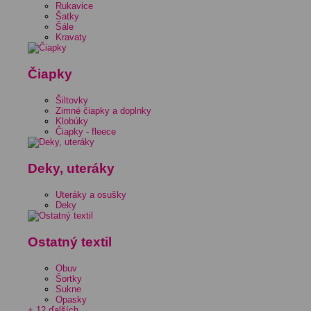
Rukavice
Šatky
Šále
Kravaty
Čiapky
Šiltovky
Zimné čiapky a doplnky
Klobúky
Čiapky - fleece
Deky, uteráky
Uteráky a osušky
Deky
Ostatný textil
Obuv
Šortky
Sukne
Opasky
+ 12 ďalších