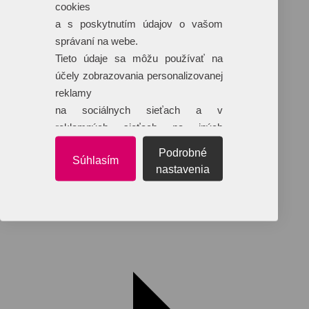
cookies
a s poskytnutím údajov o vašom
správaní na webe.
Tieto údaje sa môžu používať na
účely zobrazovania personalizovanej
reklamy
na sociálnych sieťach a v
Reklamné predmety s plnofarebnou
reklamných sieťach na iných
potlačou
webových stránkach.
Podrobné
Dáždniky
Súhlasím
Tašky
nastavenia
Hračky
Klobúky
+ 17 ďalších