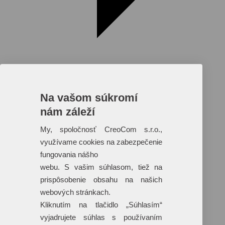
Na vašom súkromí
nám záleží
Reklamné predmety s plnofarebnou
potlačou
My, spoločnosť CreoCom s.r.o.,
využívame cookies na zabezpečenie
Dáždniky
Tašky
fungovania nášho
Hračky
webu. S vašim súhlasom, tiež na
Klobúky
+ 17 ďalších
prispôsobenie obsahu na našich
webových stránkach.
Kliknutím na tlačidlo „Súhlasím“
vyjadrujete súhlas s používaním