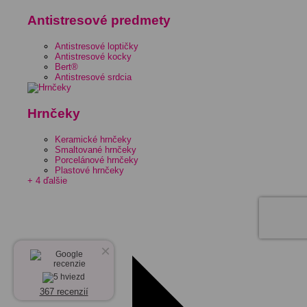
Antistresové predmety
Antistresové loptičky
Antistresové kocky
Bert®
Antistresové srdcia
Hrnčeky
Keramické hrnčeky
Smaltované hrnčeky
Porcelánové hrnčeky
Plastové hrnčeky
+ 4 ďalšie
×
367 recenzií