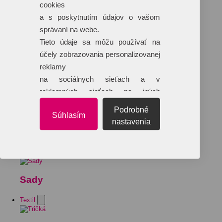
cookies
a s poskytnutím údajov o vašom
správaní na webe.
Tieto údaje sa môžu používať na
účely zobrazovania personalizovanej
reklamy
na sociálnych sieťach a v
reklamných sieťach na iných
webových stránkach.
Podrobné
Súhlasím
nastavenia
Sady
Textil