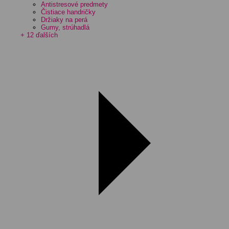
Antistresové predmety
Čistiace handričky
Držiaky na perá
Gumy, strúhadlá
+ 12 ďalších