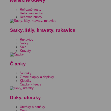
Reflexné odevy
Reflexné vesty
Reflexné čiapky
Reflexné bundy
Šatky, šály, kravaty, rukavice
Rukavice
Šatky
Šále
Kravaty
Čiapky
Šiltovky
Zimné čiapky a doplnky
Klobúky
Čiapky - fleece
Deky, uteráky
Uteráky a osušky
Deky