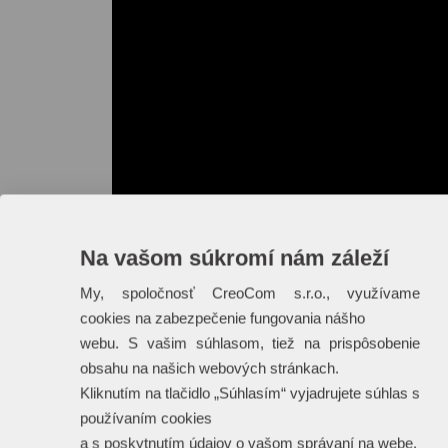
Na vašom súkromí nám záleží
My, spoločnosť CreoCom s.r.o., využívame
cookies na zabezpečenie fungovania nášho
webu. S vašim súhlasom, tiež na prispôsobenie
obsahu na našich webových stránkach.
Kliknutím na tlačidlo „Súhlasím“ vyjadrujete súhlas s
používaním cookies
a s poskytnutím údajov o vašom správaní na webe.