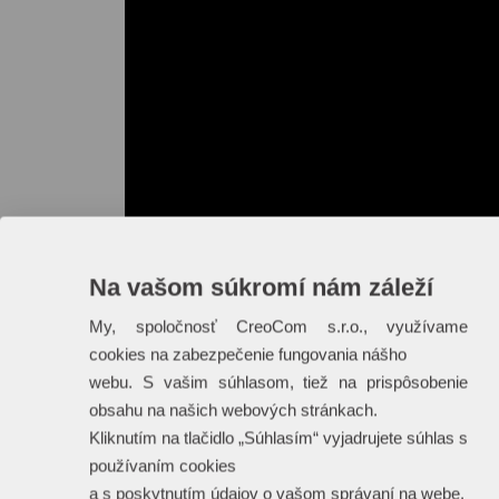
Na vašom súkromí nám záleží
My, spoločnosť CreoCom s.r.o., využívame
cookies na zabezpečenie fungovania nášho
webu. S vašim súhlasom, tiež na prispôsobenie
obsahu na našich webových stránkach.
Kliknutím na tlačidlo „Súhlasím“ vyjadrujete súhlas s
používaním cookies
a s poskytnutím údajov o vašom správaní na webe.