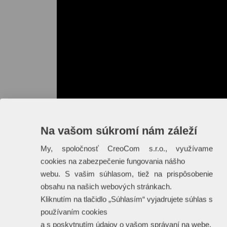
Na vašom súkromí nám záleží
My, spoločnosť CreoCom s.r.o., využívame
cookies na zabezpečenie fungovania nášho
webu. S vašim súhlasom, tiež na prispôsobenie
obsahu na našich webových stránkach.
Kliknutím na tlačidlo „Súhlasím“ vyjadrujete súhlas s
používaním cookies
a s poskytnutím údajov o vašom správaní na webe.