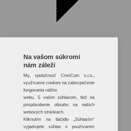
Na vašom súkromí
nám záleží
Reklamné predmety s plnofarebnou
potlačou
My, spoločnosť CreoCom s.r.o.,
využívame cookies na zabezpečenie
Dáždniky
Tašky
fungovania nášho
Hračky
webu. S vašim súhlasom, tiež na
Klobúky
+ 17 ďalších
prispôsobenie obsahu na našich
webových stránkach.
Kliknutím na tlačidlo „Súhlasím“
vyjadrujete súhlas s používaním