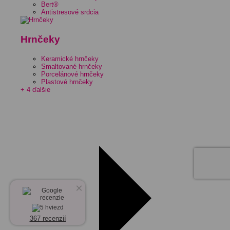
Bert®
Antistresové srdcia
Hrnčeky
Keramické hrnčeky
Smaltované hrnčeky
Porcelánové hrnčeky
Plastové hrnčeky
+ 4 ďalšie
×
367 recenzií