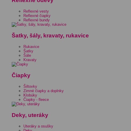
Reflexné odevy
Reflexné vesty
Reflexné čiapky
Reflexné bundy
Šatky, šály, kravaty, rukavice
Rukavice
Šatky
Šále
Kravaty
Čiapky
Šiltovky
Zimné čiapky a doplnky
Klobúky
Čiapky - fleece
Deky, uteráky
Uteráky a osušky
Deky