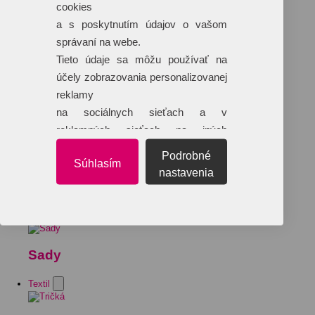
cookies
a s poskytnutím údajov o vašom
správaní na webe.
Tieto údaje sa môžu používať na
účely zobrazovania personalizovanej
reklamy
na sociálnych sieťach a v
reklamných sieťach na iných
webových stránkach.
Podrobné
Súhlasím
nastavenia
Sady
Textil