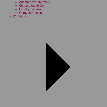
Antistresové predmety
Čistiace handričky
Držiaky na perá
Gumy, strúhadlá
+ 12 ďalších