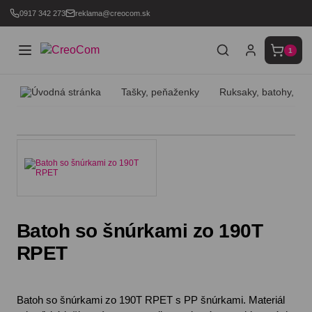
0917 342 273
reklama@creocom.sk
1
Tašky, peňaženky
Ruksaky, batohy, ta
Batoh so šnúrkami zo 190T
RPET
Batoh so šnúrkami zo 190T RPET s PP šnúrkami. Materiál