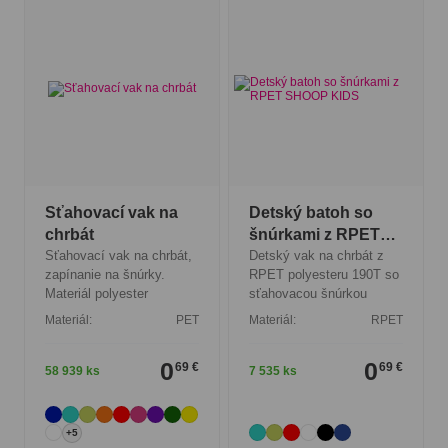
Sťahovací vak na
Detský batoh so
chrbát
šnúrkami z RPET
Sťahovací vak na chrbát,
SHOOP KIDS
Detský vak na chrbát z
zapínanie na šnúrky.
RPET polyesteru 190T so
Materiál polyester
sťahovacou šnúrkou
Materiál:
PET
Materiál:
RPET
0
0
69 €
69 €
58 939 ks
7 535 ks
+5