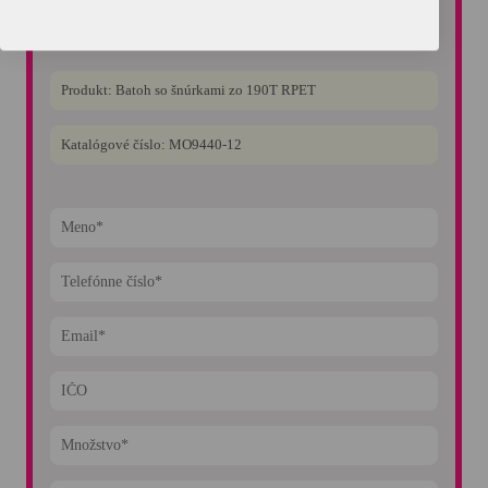
Vyžiadajte si nezáväznú cenovú ponuku. Na dopyty reagujeme
do 60 minút.