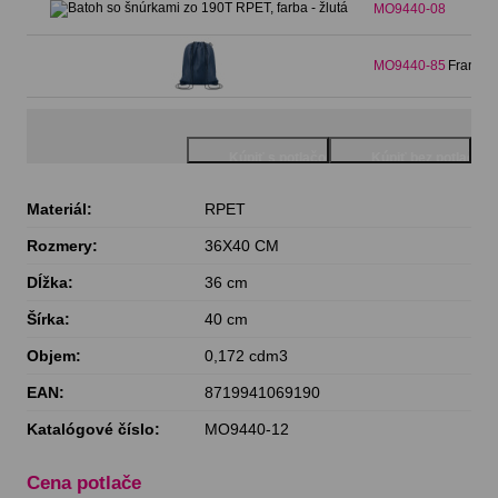
MO9440-08
MO9440-85
Francou
Materiál:
RPET
Rozmery:
36X40 CM
Dĺžka:
36 cm
Šírka:
40 cm
Objem:
0,172 cdm3
EAN:
8719941069190
Katalógové číslo:
MO9440-12
Cena potlače