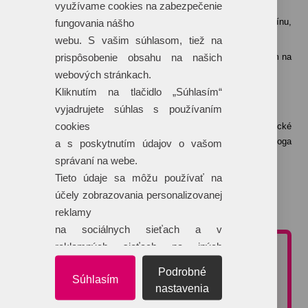
Ako dlho bude trvať celková produkcia?
využívame cookies na zabezpečenie
Celková produkcia bude realizovaná podľa konkrétneho termínu,
fungovania nášho
ktorý je uvedený v cenovej ponuke.
webu. S vašim súhlasom, tiež na
prispôsobenie obsahu na našich
Konkrétny termín dodania je uvedený vždy individuálne vzhľadom na
aktuálny harmonogram tlače vybranej technológie.
webových stránkach.
Kliknutím na tlačidlo „Súhlasím“
Čo ak nemám logo v krivkách?
vyjadrujete súhlas s používaním
cookies
Logo do tlačového a teda krivkového formátu Vám naše grafické
štúdio dokáže „prekresliť“ na základe zaslaného iného formátu loga
a s poskytnutím údajov o vašom
(napríklad JPG formát).
správaní na webe.
Táto služba je spoplatnená sumou 25 €/hodina grafických prác.
Tieto údaje sa môžu používať na
účely zobrazovania personalizovanej
reklamy
Viac o technológiách potlače >>
na sociálnych sieťach a v
reklamných sieťach na iných
NEZÁVÄZNÁ CENOVÁ PONUKA
webových stránkach.
Podrobné
Súhlasím
Potrebujete poradiť pri výbere reklamného predmetu alebo
nastavenia
typu potlače?