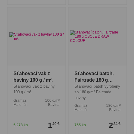
Sťahovací vak z
Sťahovací batoh,
bavlny 100 g / m².
Fairtrade 180 g
Sťahovací vak z bavlny
OSOLE DRAW
Sťahovací batoh vyrobený
100 g / m².
zo 180 g/m² Fairtrade
COLOUR
bavlny.
Gramáž:
100 g/m²
Materiál:
Bavlna
Gramáž:
180 g/m²
Materiál:
Bavlna
1
2
40 €
24 €
5 278 ks
755 ks