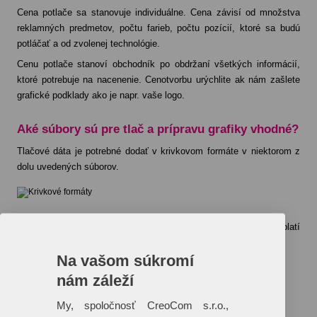
Cena potlače sa stanovuje individuálne. Cena závisí od množstva
reklamných predmetov, počtu farieb, počtu pozícií, ktoré sa budú
potláčať a od zvolenej technológie.
Cenu potlače stanoví obchodník po obdržaní všetkých informácií,
ktoré potrebuje na nacenenie. Cenotvorbu urýchlite ak nám zašlete
grafické podklady ako je napr. vaše logo.
Aké súbory sú pre tlač a prípravu grafiky vhodné?
Tlačové dáta je potrebné dodať v krivkovom formáte v niektorom z
dolu uvedených súborov.
Alebo v „obrázkovom“ formáte v rozlíšení minimálne 300 Dpi (platí
len pre technológiu digitálnej – plnofarebnej tlače)
Na vašom súkromí
nám záleží
My, spoločnosť CreoCom s.r.o.,