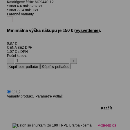
Katalógové číslo:
MO9440-12
Sklad 4-6 dní:
8287 ks
Sklad 7-14 dní:
0 ks
Farebné varianty
Minimálna výška nákupu je 150 € (
vysvetlenie
).
0.87
€
CENA BEZ DPH
1.07 € s DPH
Počet kusov:
−
+
Varianty produktu
Parametre
Potlač
Kat.čís
MO9440-03