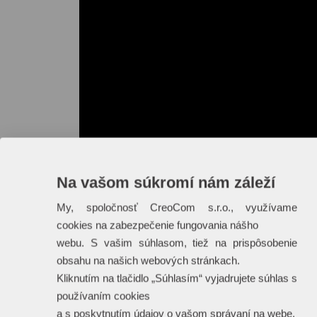
Na vašom súkromí nám záleží
My, spoločnosť CreoCom s.r.o., využívame
cookies na zabezpečenie fungovania nášho
webu. S vašim súhlasom, tiež na prispôsobenie
obsahu na našich webových stránkach.
Kliknutím na tlačidlo „Súhlasím“ vyjadrujete súhlas s
používaním cookies
a s poskytnutím údajov o vašom správaní na webe.