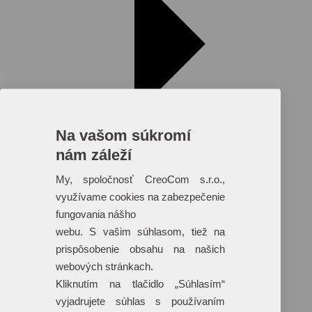
Na vašom súkromí
nám záleží
My, spoločnosť CreoCom s.r.o.,
využívame cookies na zabezpečenie
fungovania nášho
Reklamné predmety s plnofarebnou
webu. S vašim súhlasom, tiež na
potlačou
prispôsobenie obsahu na našich
Dáždniky
webových stránkach.
Tašky
Hračky
Kliknutím na tlačidlo „Súhlasím“
Klobúky
vyjadrujete súhlas s používaním
+ 17 ďalších