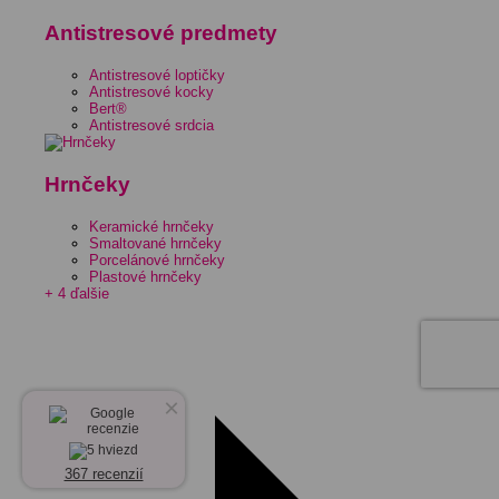
Antistresové predmety
Antistresové loptičky
Antistresové kocky
Bert®
Antistresové srdcia
Hrnčeky
Keramické hrnčeky
Smaltované hrnčeky
Porcelánové hrnčeky
Plastové hrnčeky
+ 4 ďalšie
×
367 recenzií