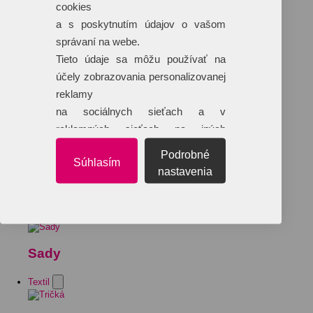
cookies
a s poskytnutím údajov o vašom
správaní na webe.
Tieto údaje sa môžu používať na
účely zobrazovania personalizovanej
reklamy
na sociálnych sieťach a v
reklamných sieťach na iných
webových stránkach.
Podrobné
Súhlasím
nastavenia
Sady
Textil