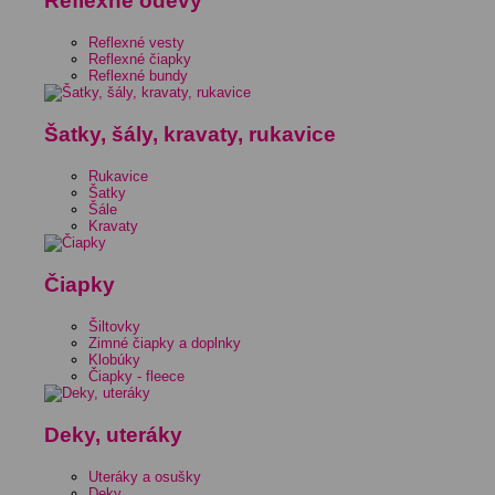
Reflexné odevy
Reflexné vesty
Reflexné čiapky
Reflexné bundy
Šatky, šály, kravaty, rukavice
Rukavice
Šatky
Šále
Kravaty
Čiapky
Šiltovky
Zimné čiapky a doplnky
Klobúky
Čiapky - fleece
Deky, uteráky
Uteráky a osušky
Deky