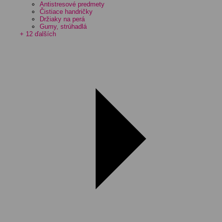
Antistresové predmety
Čistiace handričky
Držiaky na perá
Gumy, strúhadlá
+ 12 ďalších