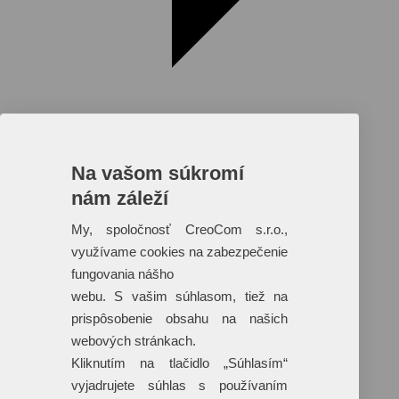
Na vašom súkromí
nám záleží
Reklamné predmety s plnofarebnou
potlačou
My, spoločnosť CreoCom s.r.o.,
využívame cookies na zabezpečenie
Dáždniky
Tašky
fungovania nášho
Hračky
webu. S vašim súhlasom, tiež na
Klobúky
+ 17 ďalších
prispôsobenie obsahu na našich
webových stránkach.
Kliknutím na tlačidlo „Súhlasím“
vyjadrujete súhlas s používaním