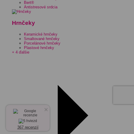
Bert®
Antistresové srdcia
Hrnčeky
Keramické hrnčeky
Smaltované hrnčeky
Porcelánové hrnčeky
Plastové hrnčeky
+ 4 ďalšie
×
367 recenzií