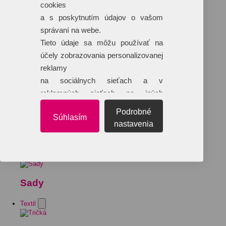
cookies
a s poskytnutím údajov o vašom
správaní na webe.
Tieto údaje sa môžu používať na
účely zobrazovania personalizovanej
reklamy
na sociálnych sieťach a v
reklamných sieťach na iných
webových stránkach.
Podrobné
Súhlasím
nastavenia
Sady
Textil