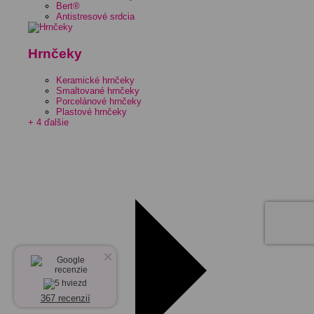
Bert®
Antistresové srdcia
Hrnčeky
Keramické hrnčeky
Smaltované hrnčeky
Porcelánové hrnčeky
Plastové hrnčeky
+ 4 ďalšie
×
367 recenzií