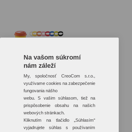
Na vašom súkromí
nám záleží
Reklamné predmety s plnofarebnou
potlačou
My, spoločnosť CreoCom s.r.o.,
využívame cookies na zabezpečenie
Dáždniky
Tašky
fungovania nášho
Hračky
webu. S vašim súhlasom, tiež na
Klobúky
+ 17 ďalších
prispôsobenie obsahu na našich
webových stránkach.
Kliknutím na tlačidlo „Súhlasím“
vyjadrujete súhlas s používaním