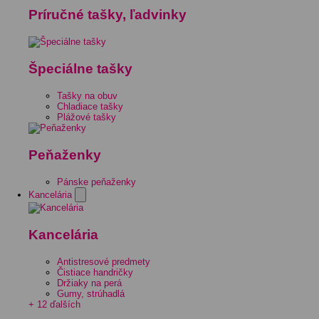
Príručné tašky, ľadvinky
Špeciálne tašky
Tašky na obuv
Chladiace tašky
Plážové tašky
Peňaženky
Pánske peňaženky
Kancelária
Kancelária
Antistresové predmety
Čistiace handričky
Držiaky na perá
Gumy, strúhadlá
+ 12 ďalších