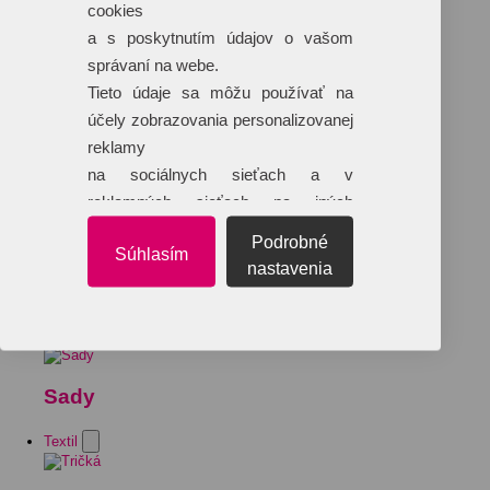
cookies
a s poskytnutím údajov o vašom
správaní na webe.
Tieto údaje sa môžu používať na
účely zobrazovania personalizovanej
reklamy
na sociálnych sieťach a v
reklamných sieťach na iných
webových stránkach.
Podrobné
Súhlasím
nastavenia
Sady
Textil