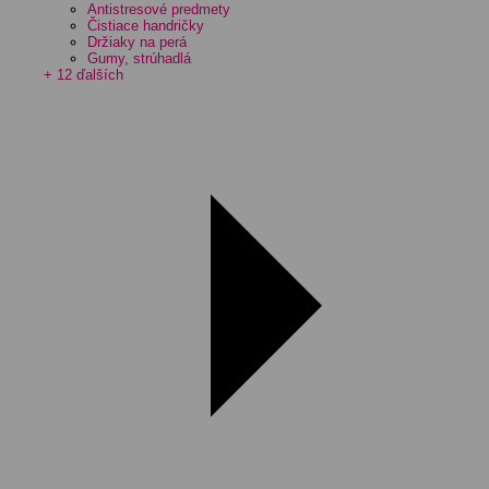
Antistresové predmety
Čistiace handričky
Držiaky na perá
Gumy, strúhadlá
+ 12 ďalších