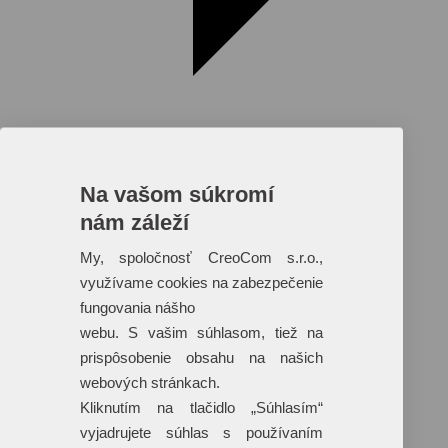
Na vašom súkromí
nám záleží
Reklamné predmety s plnofarebnou
potlačou
My, spoločnosť CreoCom s.r.o.,
využívame cookies na zabezpečenie
Dáždniky
Tašky
fungovania nášho
Hračky
webu. S vašim súhlasom, tiež na
Klobúky
+ 17 ďalších
prispôsobenie obsahu na našich
webových stránkach.
Kliknutím na tlačidlo „Súhlasím“
vyjadrujete súhlas s používaním