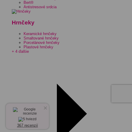
Bert®
Antistresové srdcia
Hrnčeky
Keramické hrnčeky
Smaltované hrnčeky
Porcelánové hrnčeky
Plastové hrnčeky
+ 4 ďalšie
×
367 recenzií