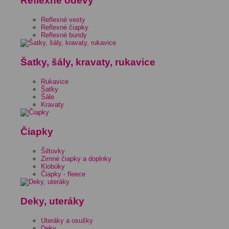
Reflexné odevy
Reflexné vesty
Reflexné čiapky
Reflexné bundy
Šatky, šály, kravaty, rukavice
Rukavice
Šatky
Šále
Kravaty
Čiapky
Šiltovky
Zimné čiapky a doplnky
Klobúky
Čiapky - fleece
Deky, uteráky
Uteráky a osušky
Deky