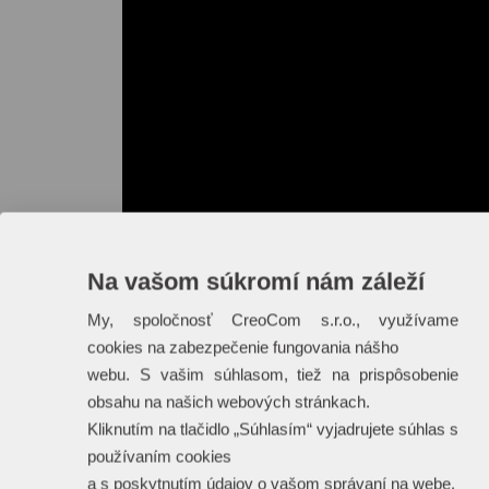
Na vašom súkromí nám záleží
My, spoločnosť CreoCom s.r.o., využívame
cookies na zabezpečenie fungovania nášho
webu. S vašim súhlasom, tiež na prispôsobenie
obsahu na našich webových stránkach.
Kliknutím na tlačidlo „Súhlasím“ vyjadrujete súhlas s
používaním cookies
a s poskytnutím údajov o vašom správaní na webe.