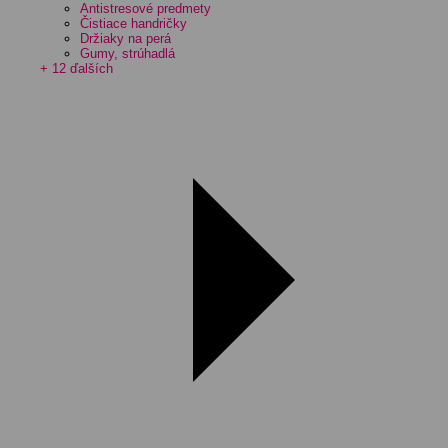
Antistresové predmety
Čistiace handričky
Držiaky na perá
Gumy, strúhadlá
+ 12 ďalších