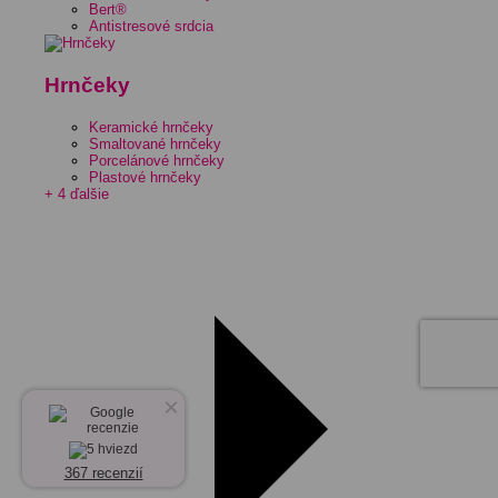
Bert®
Antistresové srdcia
Hrnčeky
Keramické hrnčeky
Smaltované hrnčeky
Porcelánové hrnčeky
Plastové hrnčeky
+ 4 ďalšie
×
367 recenzií