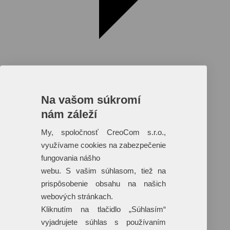
Na vašom súkromí
nám záleží
Reklamné predmety s plnofarebnou
potlačou
My, spoločnosť CreoCom s.r.o.,
využívame cookies na zabezpečenie
Dáždniky
Tašky
fungovania nášho
Hračky
webu. S vašim súhlasom, tiež na
Klobúky
+ 17 ďalších
prispôsobenie obsahu na našich
webových stránkach.
Kliknutím na tlačidlo „Súhlasím“
vyjadrujete súhlas s používaním