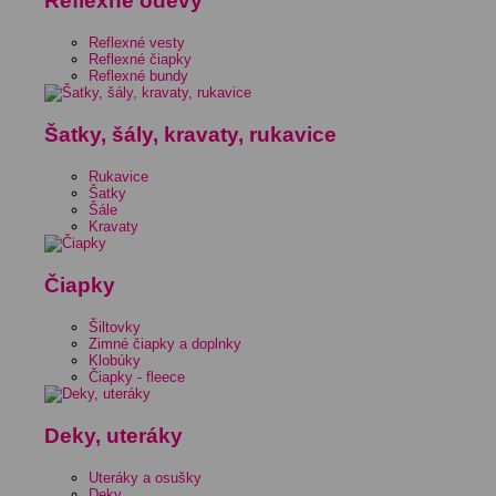
Reflexné odevy
Reflexné vesty
Reflexné čiapky
Reflexné bundy
Šatky, šály, kravaty, rukavice
Rukavice
Šatky
Šále
Kravaty
Čiapky
Šiltovky
Zimné čiapky a doplnky
Klobúky
Čiapky - fleece
Deky, uteráky
Uteráky a osušky
Deky