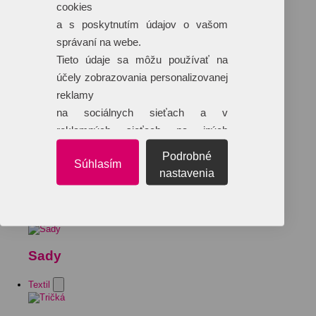
cookies
a s poskytnutím údajov o vašom
správaní na webe.
Tieto údaje sa môžu používať na
účely zobrazovania personalizovanej
reklamy
na sociálnych sieťach a v
reklamných sieťach na iných
webových stránkach.
Podrobné
Súhlasím
nastavenia
Sady
Textil