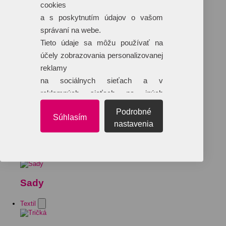
cookies
a s poskytnutím údajov o vašom
správaní na webe.
Tieto údaje sa môžu používať na
účely zobrazovania personalizovanej
reklamy
na sociálnych sieťach a v
reklamných sieťach na iných
webových stránkach.
Podrobné
Súhlasím
nastavenia
Sady
Textil