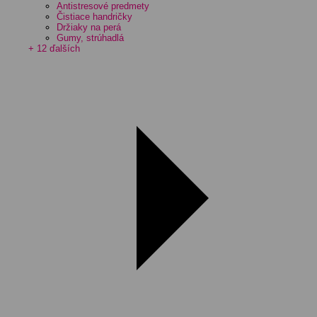
Antistresové predmety
Čistiace handričky
Držiaky na perá
Gumy, strúhadlá
+ 12 ďalších