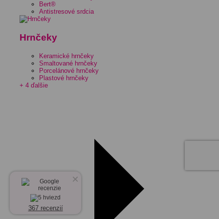
Bert®
Antistresové srdcia
Hrnčeky
Keramické hrnčeky
Smaltované hrnčeky
Porcelánové hrnčeky
Plastové hrnčeky
+ 4 ďalšie
×
367 recenzií