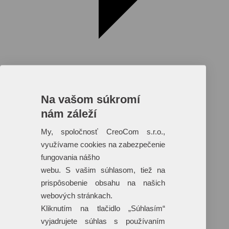
Na vašom súkromí
nám záleží
Reklamné predmety s plnofarebnou
potlačou
My, spoločnosť CreoCom s.r.o.,
využívame cookies na zabezpečenie
Dáždniky
Tašky
fungovania nášho
Hračky
webu. S vašim súhlasom, tiež na
Klobúky
+ 17 ďalších
prispôsobenie obsahu na našich
webových stránkach.
Kliknutím na tlačidlo „Súhlasím“
vyjadrujete súhlas s používaním