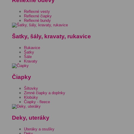
Reflexné odevy
Reflexné vesty
Reflexné čiapky
Reflexné bundy
Šatky, šály, kravaty, rukavice
Rukavice
Šatky
Šále
Kravaty
Čiapky
Šiltovky
Zimné čiapky a doplnky
Klobúky
Čiapky - fleece
Deky, uteráky
Uteráky a osušky
Deky