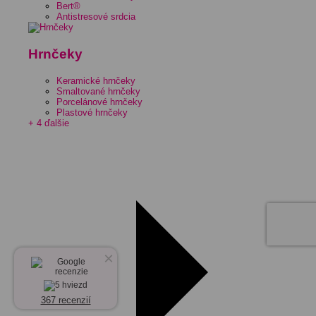
Bert®
Antistresové srdcia
Hrnčeky
Keramické hrnčeky
Smaltované hrnčeky
Porcelánové hrnčeky
Plastové hrnčeky
+ 4 ďalšie
×
367 recenzií