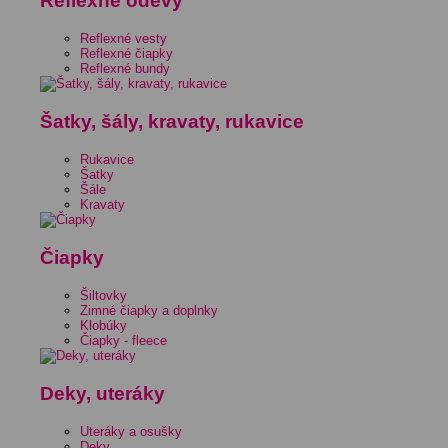
Reflexné odevy
Reflexné vesty
Reflexné čiapky
Reflexné bundy
Šatky, šály, kravaty, rukavice
Rukavice
Šatky
Šále
Kravaty
Čiapky
Šiltovky
Zimné čiapky a doplnky
Klobúky
Čiapky - fleece
Deky, uteráky
Uteráky a osušky
Deky