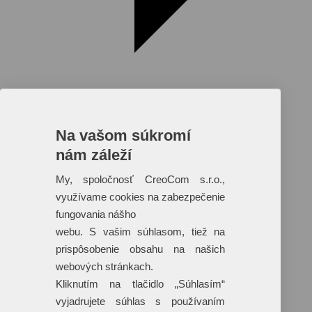
Na vašom súkromí
nám záleží
Reklamné predmety s plnofarebnou
potlačou
My, spoločnosť CreoCom s.r.o.,
využívame cookies na zabezpečenie
Dáždniky
Tašky
fungovania nášho
Hračky
webu. S vašim súhlasom, tiež na
Klobúky
+ 17 ďalších
prispôsobenie obsahu na našich
webových stránkach.
Kliknutím na tlačidlo „Súhlasím“
vyjadrujete súhlas s používaním