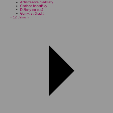
Antistresové predmety
Čistiace handričky
Držiaky na perá
Gumy, strúhadlá
+ 12 ďalších