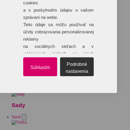
cookies
a s poskytnutím údajov o vašom
správaní na webe.
Tieto údaje sa môžu používať na
účely zobrazovania personalizovanej
reklamy
na sociálnych sieťach a v
reklamných sieťach na iných
webových stránkach.
Podrobné
Súhlasím
nastavenia
Sady
Textil