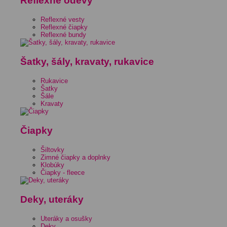
Reflexné odevy
Reflexné vesty
Reflexné čiapky
Reflexné bundy
Šatky, šály, kravaty, rukavice
Rukavice
Šatky
Šále
Kravaty
Čiapky
Šiltovky
Zimné čiapky a doplnky
Klobúky
Čiapky - fleece
Deky, uteráky
Uteráky a osušky
Deky