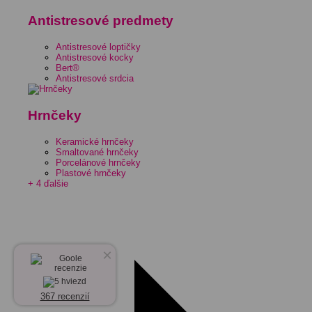
Antistresové predmety
Antistresové loptičky
Antistresové kocky
Bert®
Antistresové srdcia
Hrnčeky
Keramické hrnčeky
Smaltované hrnčeky
Porcelánové hrnčeky
Plastové hrnčeky
+ 4 ďalšie
×
367 recenzií