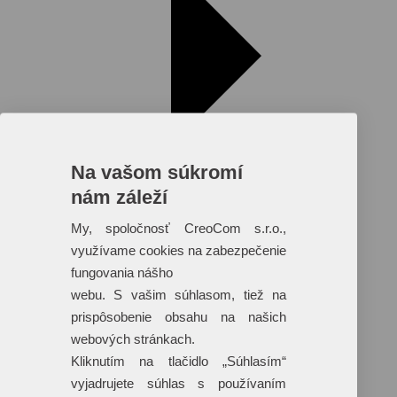
Na vašom súkromí
nám záleží
My, spoločnosť CreoCom s.r.o.,
využívame cookies na zabezpečenie
fungovania nášho
Reklamné predmety s plnofarebnou
webu. S vašim súhlasom, tiež na
potlačou
prispôsobenie obsahu na našich
Dáždniky
webových stránkach.
Tašky
Hračky
Kliknutím na tlačidlo „Súhlasím“
Klobúky
vyjadrujete súhlas s používaním
+ 17 ďalších