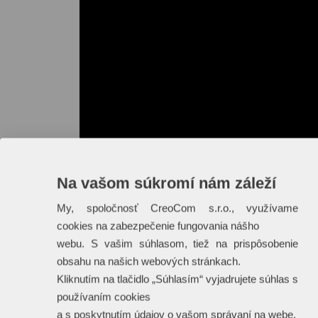
Na vašom súkromí nám záleží
My, spoločnosť CreoCom s.r.o., využívame
cookies na zabezpečenie fungovania nášho
webu. S vašim súhlasom, tiež na prispôsobenie
obsahu na našich webových stránkach.
Kliknutím na tlačidlo „Súhlasím“ vyjadrujete súhlas s
používaním cookies
a s poskytnutím údajov o vašom správaní na webe.