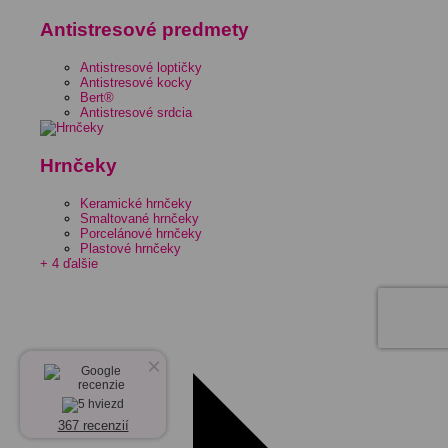
Antistresové predmety
Antistresové loptičky
Antistresové kocky
Bert®
Antistresové srdcia
Hrnčeky
Keramické hrnčeky
Smaltované hrnčeky
Porcelánové hrnčeky
Plastové hrnčeky
+ 4 ďalšie
×
367 recenzií