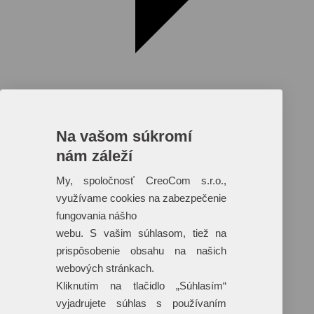
Na vašom súkromí
nám záleží
My, spoločnosť CreoCom s.r.o.,
využívame cookies na zabezpečenie
fungovania nášho
Reklamné predmety s plnofarebnou
webu. S vašim súhlasom, tiež na
potlačou
prispôsobenie obsahu na našich
Dáždniky
webových stránkach.
Tašky
Hračky
Kliknutím na tlačidlo „Súhlasím“
Klobúky
vyjadrujete súhlas s používaním
+ 17 ďalších