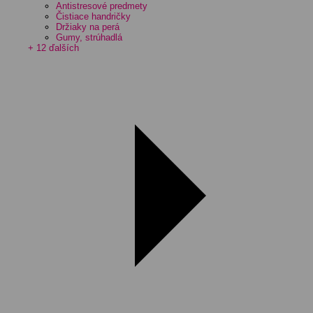
Antistresové predmety
Čistiace handričky
Držiaky na perá
Gumy, strúhadlá
+ 12 ďalších