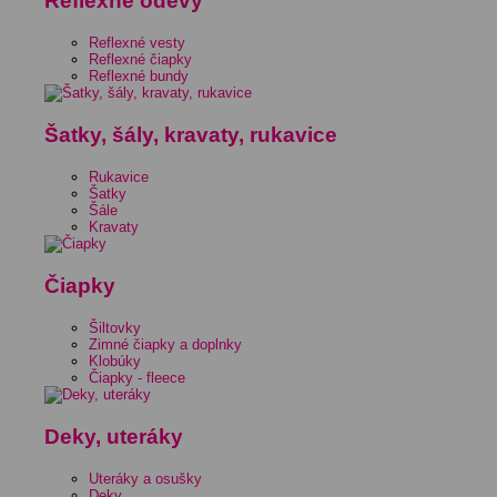
Reflexné odevy
Reflexné vesty
Reflexné čiapky
Reflexné bundy
Šatky, šály, kravaty, rukavice
Rukavice
Šatky
Šále
Kravaty
Čiapky
Šiltovky
Zimné čiapky a doplnky
Klobúky
Čiapky - fleece
Deky, uteráky
Uteráky a osušky
Deky