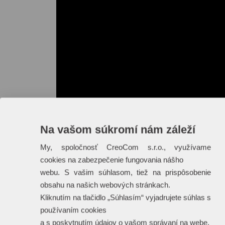
Na vašom súkromí nám záleží
My, spoločnosť CreoCom s.r.o., využívame
cookies na zabezpečenie fungovania nášho
webu. S vašim súhlasom, tiež na prispôsobenie
obsahu na našich webových stránkach.
Kliknutím na tlačidlo „Súhlasím“ vyjadrujete súhlas s
používaním cookies
a s poskytnutím údajov o vašom správaní na webe.