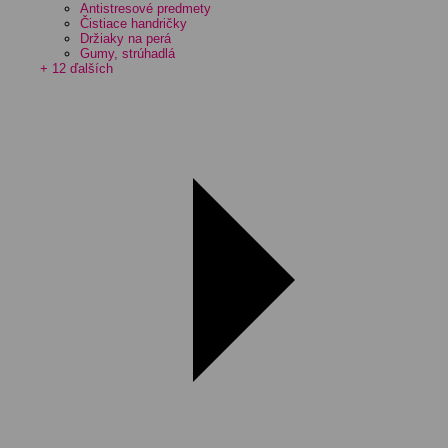
Antistresové predmety
Čistiace handričky
Držiaky na perá
Gumy, strúhadlá
+ 12 ďalších