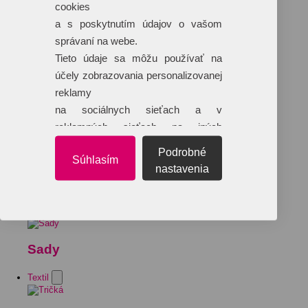
cookies
a s poskytnutím údajov o vašom
správaní na webe.
Tieto údaje sa môžu používať na
účely zobrazovania personalizovanej
reklamy
na sociálnych sieťach a v
reklamných sieťach na iných
webových stránkach.
Podrobné
Súhlasím
nastavenia
Sady
Textil