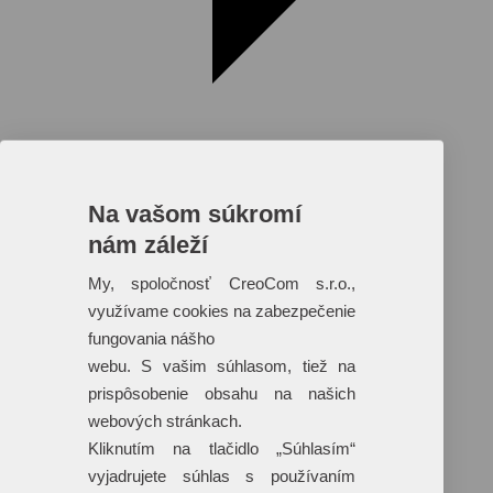
Na vašom súkromí
nám záleží
Reklamné predmety s plnofarebnou
potlačou
My, spoločnosť CreoCom s.r.o.,
využívame cookies na zabezpečenie
Dáždniky
Tašky
fungovania nášho
Hračky
webu. S vašim súhlasom, tiež na
Klobúky
+ 17 ďalších
prispôsobenie obsahu na našich
webových stránkach.
Kliknutím na tlačidlo „Súhlasím“
vyjadrujete súhlas s používaním