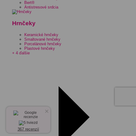
Bert®
Antistresové srdcia
Hrnčeky
Keramické hrnčeky
Smaltované hrnčeky
Porcelánové hrnčeky
Plastové hrnčeky
+ 4 ďalšie
×
367 recenzií