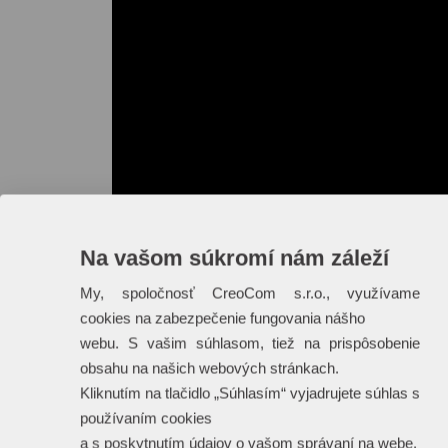
Na vašom súkromí nám záleží
My, spoločnosť CreoCom s.r.o., využívame
cookies na zabezpečenie fungovania nášho
webu. S vašim súhlasom, tiež na prispôsobenie
obsahu na našich webových stránkach.
Kliknutím na tlačidlo „Súhlasím“ vyjadrujete súhlas s
používaním cookies
a s poskytnutím údajov o vašom správaní na webe.