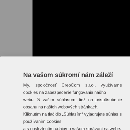
Na vašom súkromí nám záleží
My, spoločnosť CreoCom s.r.o., využívame
cookies na zabezpečenie fungovania nášho
webu. S vašim súhlasom, tiež na prispôsobenie
obsahu na našich webových stránkach.
Kliknutím na tlačidlo „Súhlasím“ vyjadrujete súhlas s
používaním cookies
a s poskytnutím údajov o vašom správaní na webe.