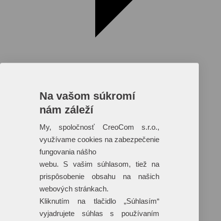
Na vašom súkromí
nám záleží
Reklamné predmety s plnofarebnou
potlačou
My, spoločnosť CreoCom s.r.o.,
využívame cookies na zabezpečenie
Dáždniky
Tašky
fungovania nášho
Hračky
webu. S vašim súhlasom, tiež na
Klobúky
+ 17 ďalších
prispôsobenie obsahu na našich
webových stránkach.
Kliknutím na tlačidlo „Súhlasím“
vyjadrujete súhlas s používaním