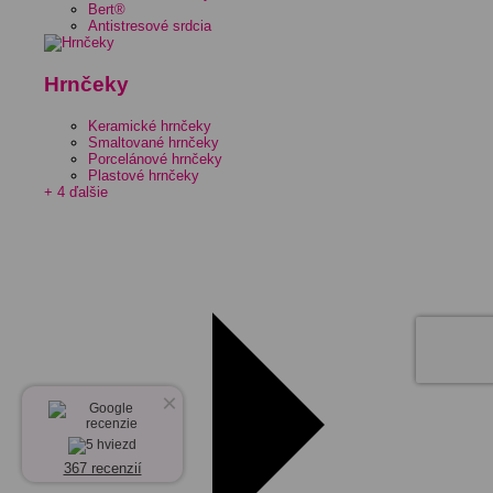
Bert®
Antistresové srdcia
Hrnčeky
Keramické hrnčeky
Smaltované hrnčeky
Porcelánové hrnčeky
Plastové hrnčeky
+ 4 ďalšie
×
367 recenzií