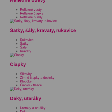
Reflexné odevy
Reflexné vesty
Reflexné čiapky
Reflexné bundy
Šatky, šály, kravaty, rukavice
Rukavice
Šatky
Šále
Kravaty
Čiapky
Šiltovky
Zimné čiapky a doplnky
Klobúky
Čiapky - fleece
Deky, uteráky
Uteráky a osušky
Deky