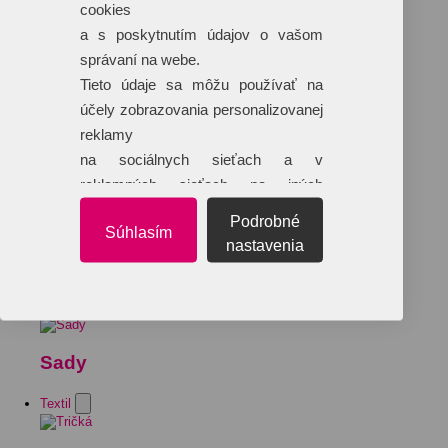
cookies
a s poskytnutím údajov o vašom
správaní na webe.
Tieto údaje sa môžu používať na
účely zobrazovania personalizovanej
reklamy
na sociálnych sieťach a v
reklamných sieťach na iných
webových stránkach.
Podrobné
Súhlasím
nastavenia
Sady
Textil