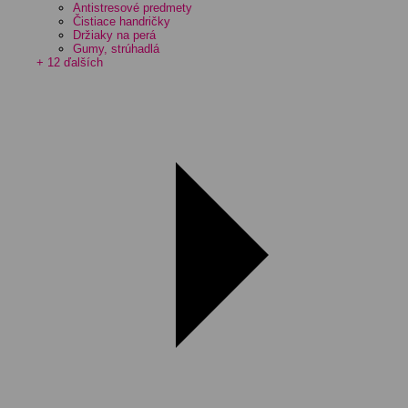
Antistresové predmety
Čistiace handričky
Držiaky na perá
Gumy, strúhadlá
+ 12 ďalších